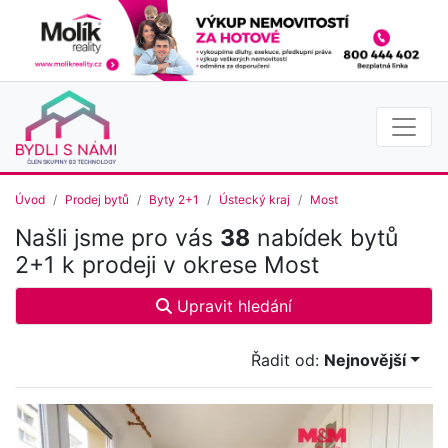
Úvod
Prodej bytů
Byty 2+1
Ústecký kraj
Most
Našli jsme pro vás
38
nabídek bytů
2+1 k prodeji v okrese Most
Upravit hledání
Řadit od:
Nejnovější