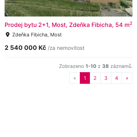
2
Prodej bytu 2+1, Most, Zdeňka Fibicha, 54 m
Zdeňka Fibicha, Most
2 540 000 Kč
/za nemovitost
Zobrazeno
1-10
z
38
záznamů.
Previous
Nex
«
1
2
3
4
»