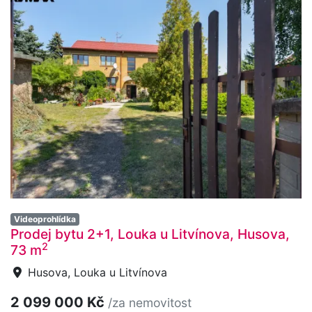
Videoprohlídka
Prodej bytu 2+1, Louka u Litvínova, Husova,
2
73 m
Husova, Louka u Litvínova
2 099 000 Kč
/za nemovitost