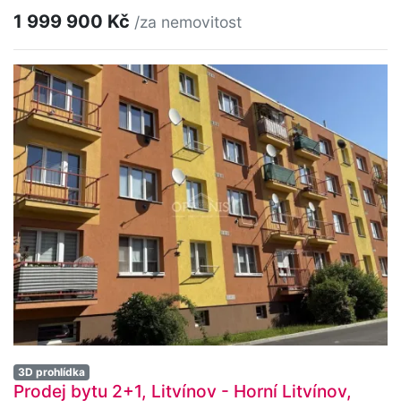
1 999 900 Kč
/za nemovitost
3D prohlídka
Prodej bytu 2+1, Litvínov - Horní Litvínov,