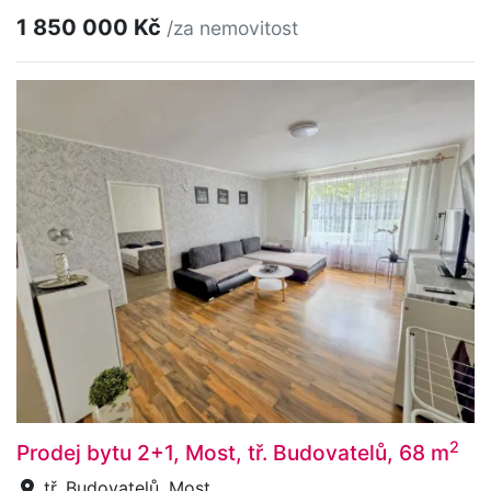
1 850 000 Kč
/za nemovitost
2
Prodej bytu 2+1, Most, tř. Budovatelů, 68 m
tř. Budovatelů, Most