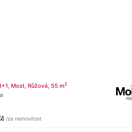
2
3+1, Most, Růžová, 55 m
st
Kč
/za nemovitost