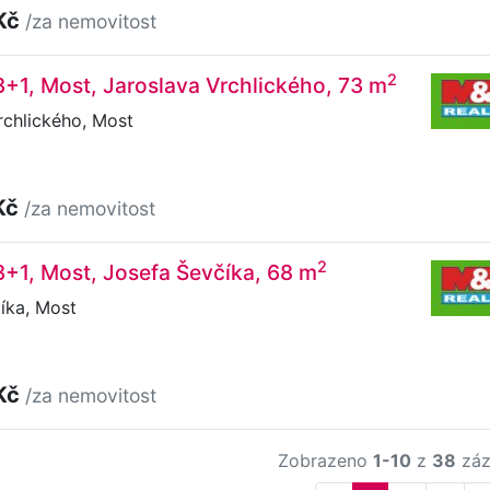
Kč
/za nemovitost
2
3+1, Most, Jaroslava Vrchlického, 73 m
rchlického, Most
Kč
/za nemovitost
2
3+1, Most, Josefa Ševčíka, 68 m
íka, Most
Kč
/za nemovitost
Zobrazeno
1-10
z
38
záz