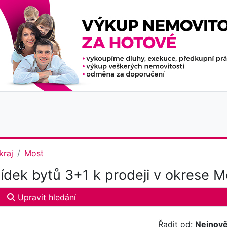
kraj
Most
dek bytů 3+1 k prodeji v okrese M
Upravit hledání
Řadit od:
Nejnově