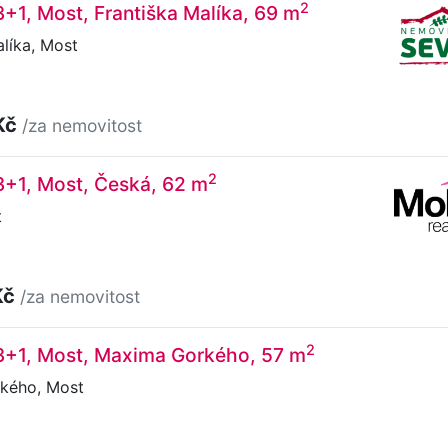
2
3+1, Most, Františka Malíka, 69 m
líka, Most
Kč
/za nemovitost
2
3+1, Most, Česká, 62 m
t
Kč
/za nemovitost
2
 3+1, Most, Maxima Gorkého, 57 m
kého, Most