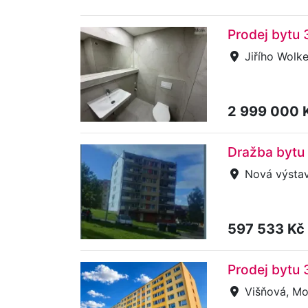
Prodej bytu 
Jiřího Wolke
2 999 000 
Dražba bytu 
Nová výstav
597 533 Kč
Prodej bytu 
Višňová, Mo