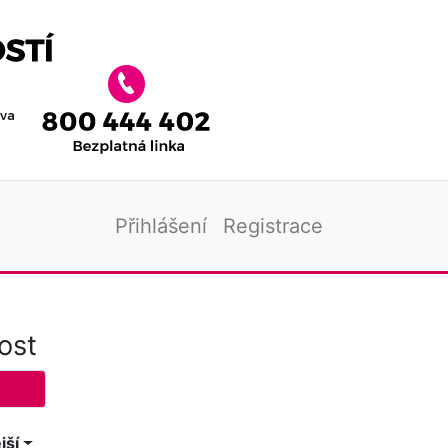
Přihlášení
Registrace
ost
jší