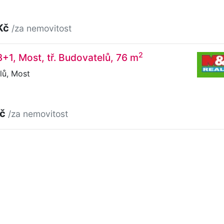
Kč
/za nemovitost
2
3+1, Most, tř. Budovatelů, 76 m
lů, Most
Kč
/za nemovitost