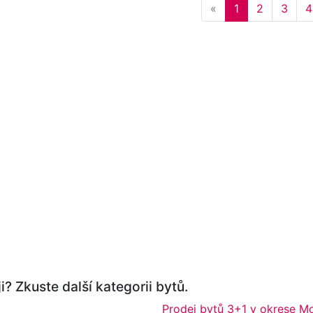
Previous
«
1
2
3
4
i? Zkuste další kategorii bytů.
Prodej bytů 3+1 v okrese M