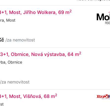
2
3+1, Most, Jiřího Wolkera, 69 m
ra, Most
Kč
/za nemovitost
2
3+1, Obrnice, Nová výstavba, 64 m
ba, Obrnice
/za nemovitost
2
3+1, Most, Višňová, 68 m
st