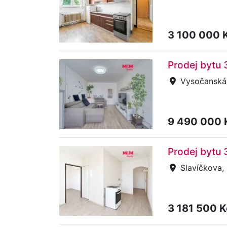
3 100 000 
Prodej bytu 
Vysočanská,
9 490 000
Prodej bytu 
Slavíčkova,
3 181 500 