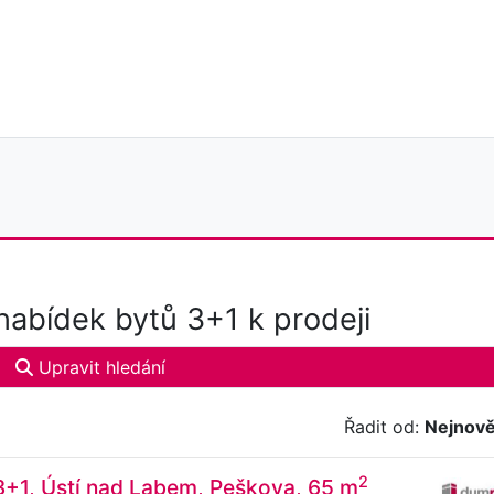
abídek bytů 3+1 k prodeji
Upravit hledání
Řadit od:
Nejnově
2
3+1, Ústí nad Labem, Peškova, 65 m