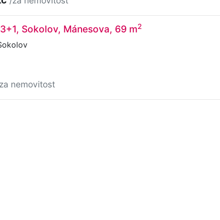
/za nemovitost
2
 3+1, Sokolov, Mánesova, 69 m
Sokolov
/za nemovitost