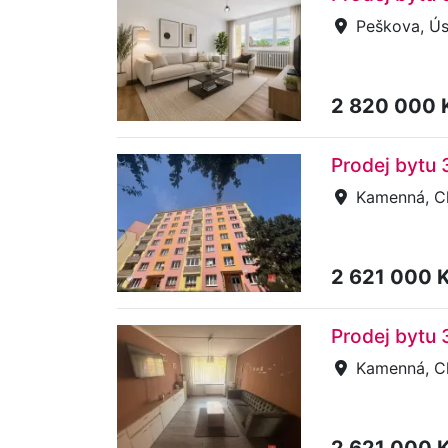
Peškova, Ús
2 820 000 
Prodej bytu
Kamenná, C
2 621 000 
Prodej bytu
Kamenná, C
2 621 000 