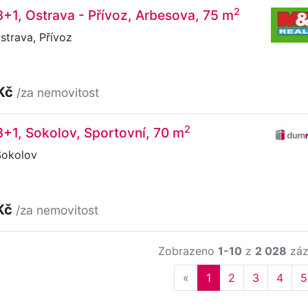
2
3+1, Ostrava - Přívoz, Arbesova, 75 m
trava, Přívoz
 Kč
/za nemovitost
2
3+1, Sokolov, Sportovní, 70 m
Sokolov
Kč
/za nemovitost
Zobrazeno
1-10
z
2 028
záz
Previous
«
1
2
3
4
5