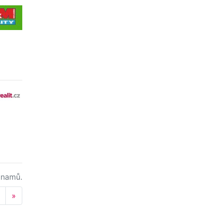
namů.
Next
»