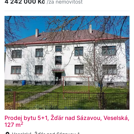
4 242 000 Kč
/za nemovitost
Prodej bytu 5+1, Žďár nad Sázavou, Veselská,
2
127 m