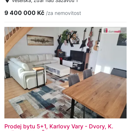
Veselská, Žďár nad Sázavou 1
9 400 000 Kč
/za nemovitost
Prodej bytu 5+1, Karlovy Vary - Dvory, K.