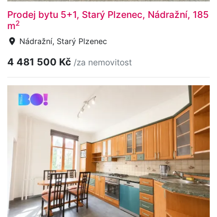
Prodej bytu 5+1, Starý Plzenec, Nádražní, 185
2
m
Nádražní, Starý Plzenec
4 481 500 Kč
/za nemovitost