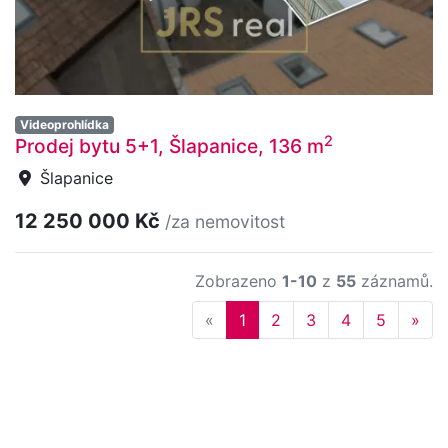
Videoprohlídka
2
Prodej bytu 5+1, Šlapanice, 136 m
Šlapanice
12 250 000 Kč
/za nemovitost
Zobrazeno
1-10
z
55
záznamů.
Previous
Nex
«
1
2
3
4
5
»