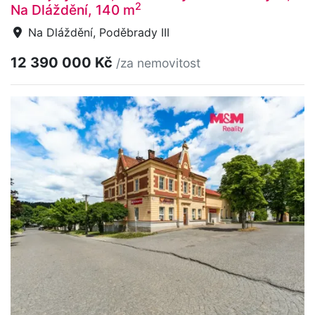
2
Na Dláždění, 140 m
Na Dláždění, Poděbrady III
12 390 000 Kč
/za nemovitost