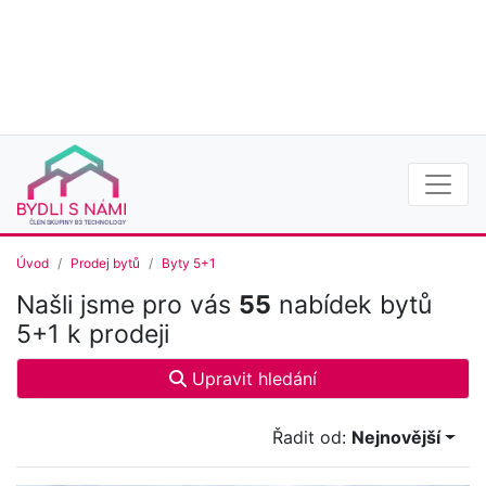
Úvod
Prodej bytů
Byty 5+1
Našli jsme pro vás
55
nabídek bytů
5+1 k prodeji
Upravit hledání
Řadit od:
Nejnovější