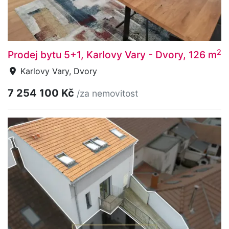
2
Prodej bytu 5+1, Karlovy Vary - Dvory, 126 m
Karlovy Vary, Dvory
7 254 100 Kč
/za nemovitost