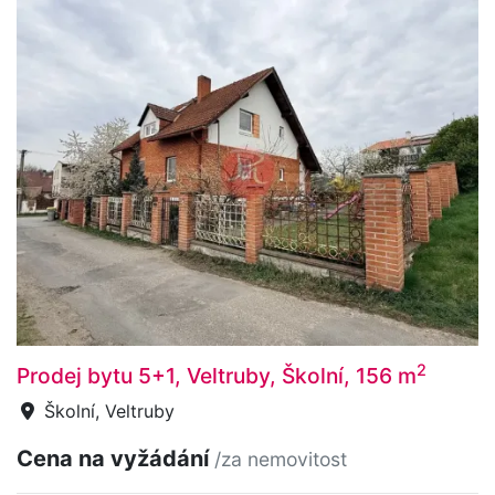
2
Prodej bytu 5+1, Veltruby, Školní, 156 m
Školní, Veltruby
Cena na vyžádání
/za nemovitost