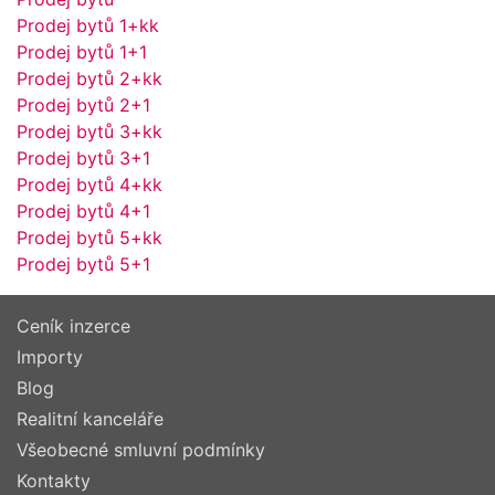
Prodej bytů 1+kk
Prodej bytů 1+1
Prodej bytů 2+kk
Prodej bytů 2+1
Prodej bytů 3+kk
Prodej bytů 3+1
Prodej bytů 4+kk
Prodej bytů 4+1
Prodej bytů 5+kk
Prodej bytů 5+1
Ceník inzerce
Importy
Blog
Realitní kanceláře
Všeobecné smluvní podmínky
Kontakty