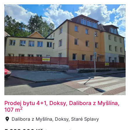
Prodej bytu 4+1, Doksy, Dalibora z Myšlína,
2
107 m
Dalibora z Myšlína, Doksy, Staré Splavy