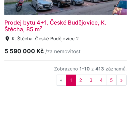
Prodej bytu 4+1, České Budějovice, K.
2
Štěcha, 85 m
K. Štěcha, České Budějovice 2
5 590 000 Kč
/za nemovitost
Zobrazeno
1-10
z
413
záznamů.
Previous
Nex
«
1
2
3
4
5
»