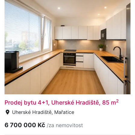
2
Prodej bytu 4+1, Uherské Hradiště, 85 m
Uherské Hradiště, Mařatice
6 700 000 Kč
/za nemovitost