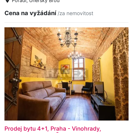
Pořádí, Uherský Brod
Cena na vyžádání
/za nemovitost
Prodej bytu 4+1, Praha - Vinohrady,