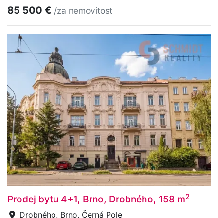
85 500 €
/za nemovitost
2
Prodej bytu 4+1, Brno, Drobného, 158 m
Drobného, Brno, Černá Pole