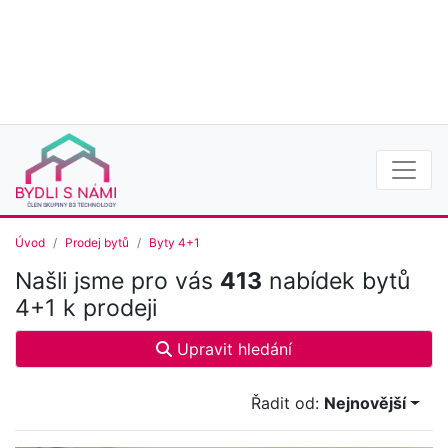
Úvod
Prodej bytů
Byty 4+1
Našli jsme pro vás
413
nabídek bytů
4+1 k prodeji
Upravit hledání
Řadit od:
Nejnovější