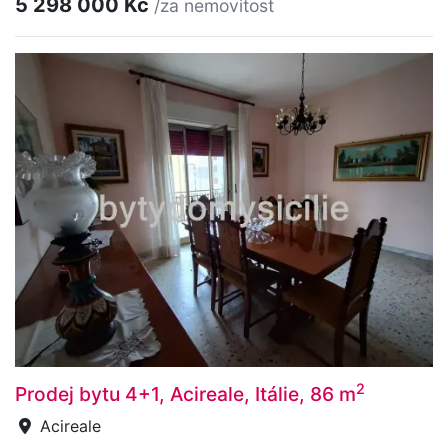
5 298 000 Kč
/za nemovitost
2
Prodej bytu 4+1, Acireale, Itálie, 86 m
Acireale