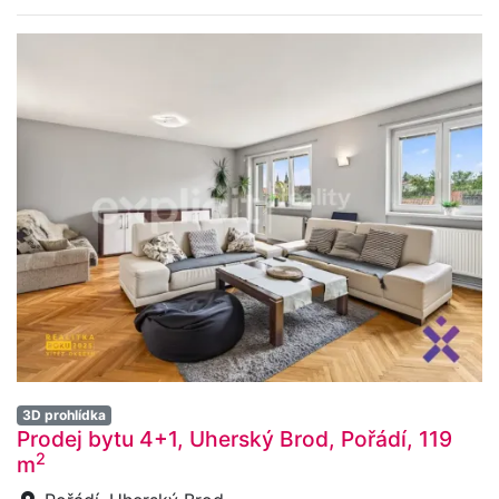
3D prohlídka
Prodej bytu 4+1, Uherský Brod, Pořádí, 119
2
m