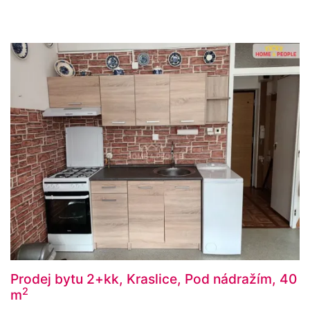
Prodej bytu 2+kk, Kraslice, Pod nádražím, 40
2
m