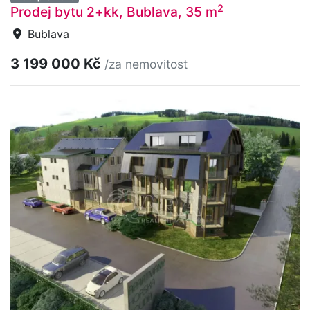
2
Prodej bytu 2+kk, Bublava, 35 m
Bublava
3 199 000 Kč
/za nemovitost