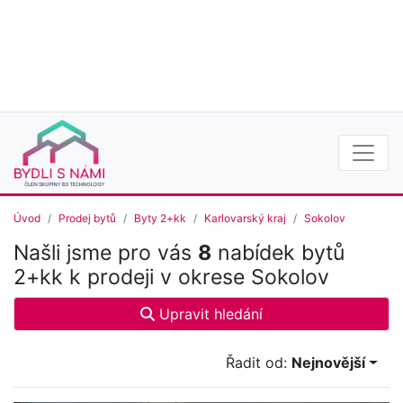
Úvod
Prodej bytů
Byty 2+kk
Karlovarský kraj
Sokolov
Našli jsme pro vás
8
nabídek bytů
2+kk k prodeji v okrese Sokolov
Upravit hledání
Řadit od:
Nejnovější