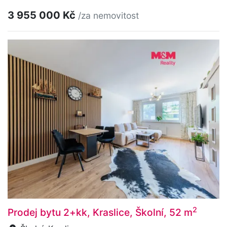
3 955 000 Kč
/za nemovitost
2
Prodej bytu 2+kk, Kraslice, Školní, 52 m