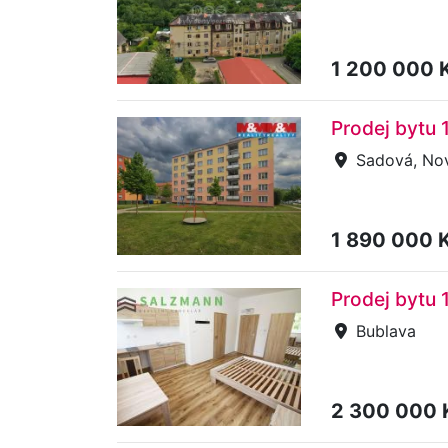
1 200 000 
Prodej bytu 
Sadová, Nov
1 890 000 
Prodej bytu 
Bublava
2 300 000