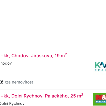
2
1+kk, Chodov, Jiráskova, 19 m
Chodov
Kč
/za nemovitost
2
1+kk, Dolní Rychnov, Palackého, 25 m
Dolní Rychnov