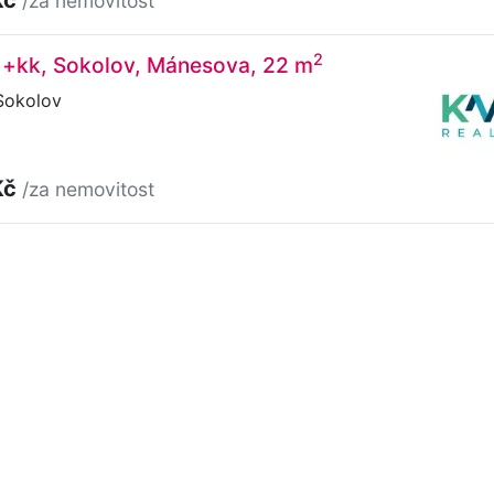
/za nemovitost
2
 1+kk, Sokolov, Mánesova, 22 m
Sokolov
Kč
/za nemovitost