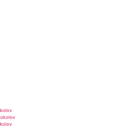
okolov
Sokolov
okolov