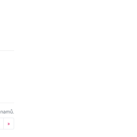
namů.
Next
»