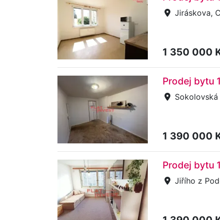
Jiráskova, 
1 350 000 
Prodej bytu 
Sokolovská
1 390 000 
Prodej bytu 
Jiřího z Po
1 390 000 