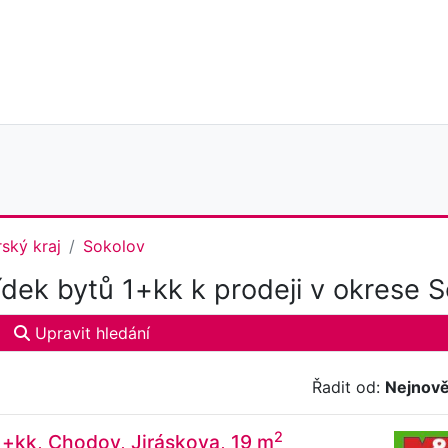
ský kraj
Sokolov
dek bytů 1+kk k prodeji v okrese S
Upravit hledání
Řadit od:
Nejnově
2
1+kk, Chodov, Jiráskova, 19 m