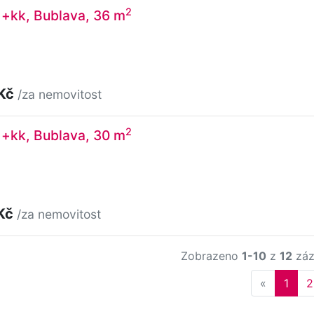
2
1+kk, Bublava, 36 m
 Kč
/za nemovitost
2
1+kk, Bublava, 30 m
 Kč
/za nemovitost
Zobrazeno
1-10
z
12
záz
Previous
«
1
2