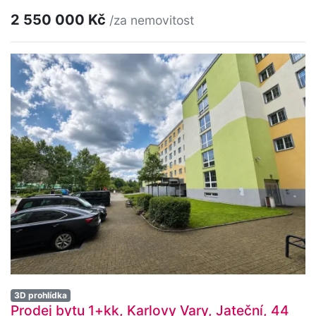
2 550 000 Kč
/za nemovitost
3D prohlídka
Prodej bytu 1+kk, Karlovy Vary, Jateční, 44