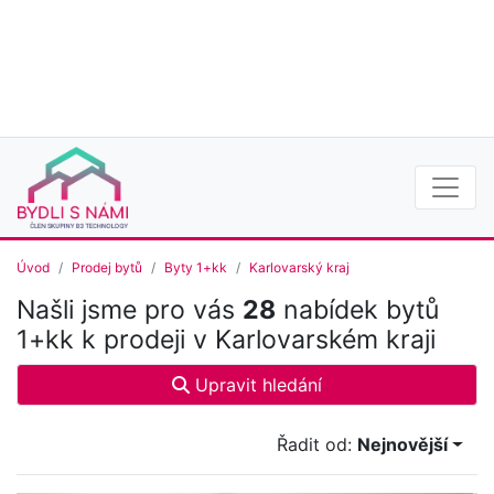
Úvod
Prodej bytů
Byty 1+kk
Karlovarský kraj
Našli jsme pro vás
28
nabídek bytů
1+kk k prodeji v Karlovarském kraji
Upravit hledání
Řadit od:
Nejnovější