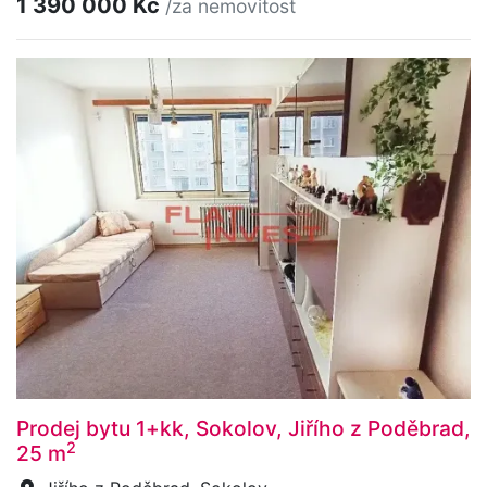
1 390 000 Kč
/za nemovitost
Prodej bytu 1+kk, Sokolov, Jiřího z Poděbrad,
2
25 m