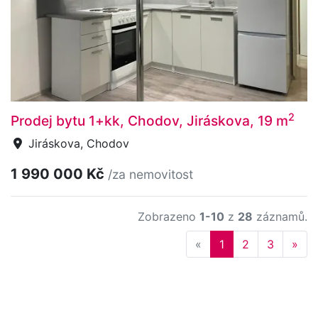
2
Prodej bytu 1+kk, Chodov, Jiráskova, 19 m
Jiráskova, Chodov
1 990 000 Kč
/za nemovitost
Zobrazeno
1-10
z
28
záznamů.
Previous
Nex
«
1
2
3
»