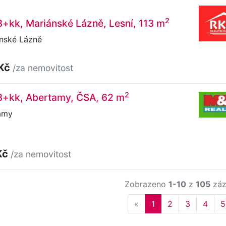
2
3+kk, Mariánské Lázně, Lesní, 113 m
ánské Lázně
 Kč
/za nemovitost
2
 3+kk, Abertamy, ČSA, 62 m
amy
Kč
/za nemovitost
Zobrazeno
1-10
z
105
záz
Previous
«
1
2
3
4
5