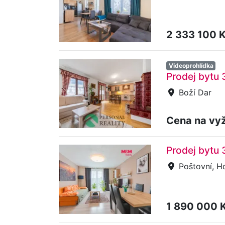
2 333 100 
Videoprohlídka
Prodej bytu 
Boží Dar
Cena na vy
Prodej bytu 
Poštovní, Ho
1 890 000 