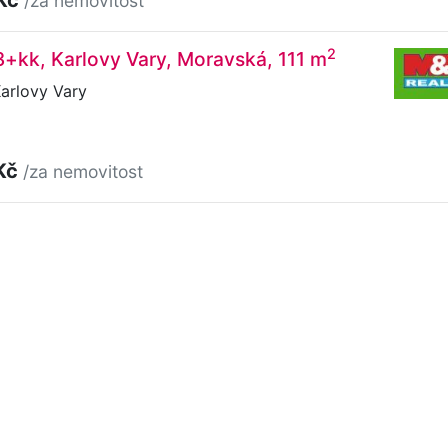
/za nemovitost
2
3+kk, Karlovy Vary, Moravská, 111 m
arlovy Vary
Kč
/za nemovitost