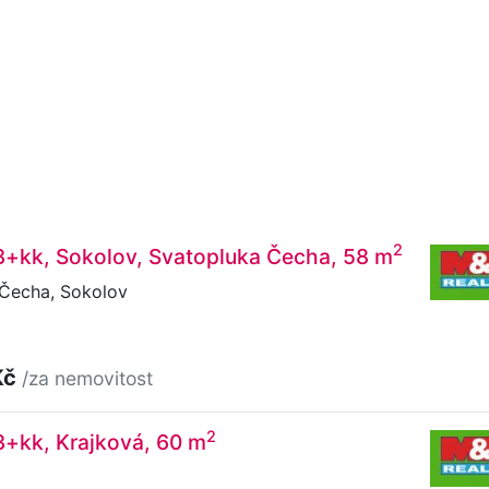
2
3+kk, Sokolov, Svatopluka Čecha, 58 m
Čecha, Sokolov
Kč
/za nemovitost
2
3+kk, Krajková, 60 m