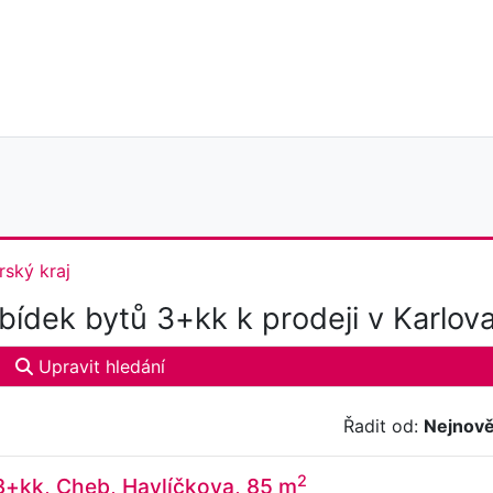
rský kraj
ídek bytů 3+kk k prodeji v Karlova
Upravit hledání
Řadit od:
Nejnově
2
3+kk, Cheb, Havlíčkova, 85 m