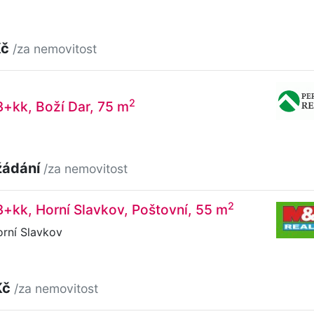
Kč
/za nemovitost
2
3+kk, Boží Dar, 75 m
žádání
/za nemovitost
2
3+kk, Horní Slavkov, Poštovní, 55 m
rní Slavkov
Kč
/za nemovitost