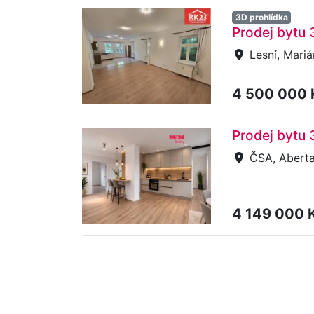
3D prohlídka
Prodej bytu 
Lesní, Mari
4 500 000
Prodej bytu
ČSA, Abert
4 149 000 