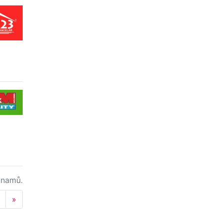
namů.
Next
»