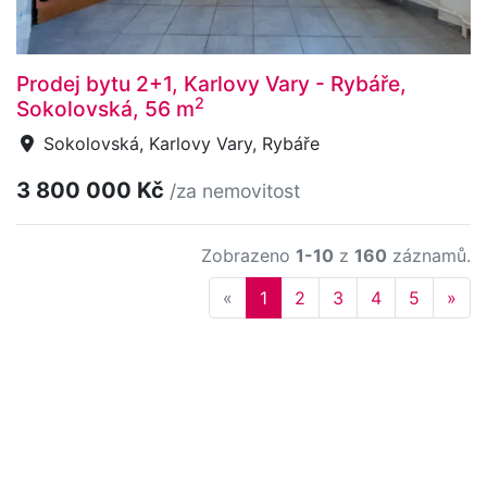
Prodej bytu 2+1, Karlovy Vary - Rybáře,
2
Sokolovská, 56 m
Sokolovská, Karlovy Vary, Rybáře
3 800 000 Kč
/za nemovitost
Zobrazeno
1-10
z
160
záznamů.
Previous
Nex
«
1
2
3
4
5
»