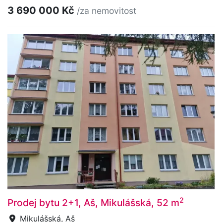
3 690 000 Kč
/za nemovitost
2
Prodej bytu 2+1, Aš, Mikulášská, 52 m
Mikulášská, Aš