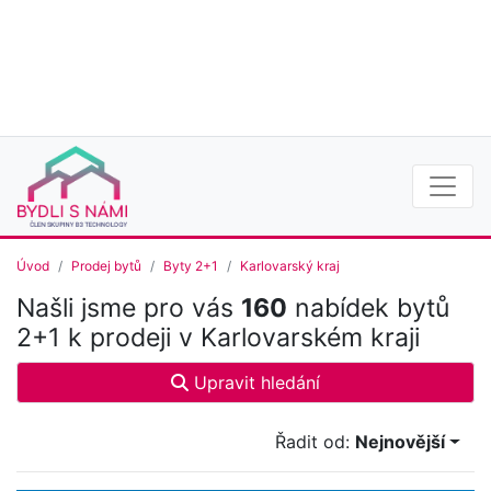
Úvod
Prodej bytů
Byty 2+1
Karlovarský kraj
Našli jsme pro vás
160
nabídek bytů
2+1 k prodeji v Karlovarském kraji
Upravit hledání
Řadit od:
Nejnovější