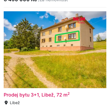
2
Prodej bytu 3+1, Libež, 72 m
Libež