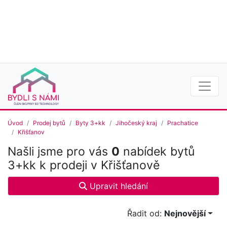
Úvod
Prodej bytů
Byty 3+kk
Jihočeský kraj
Prachatice
Křišťanov
Našli jsme pro vás
0
nabídek bytů
3+kk k prodeji v Křišťanově
Upravit hledání
Řadit od:
Nejnovější