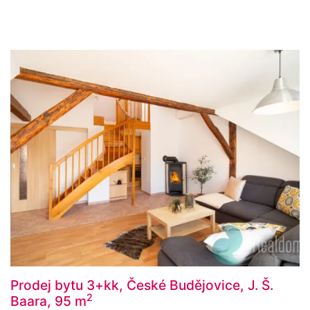
Prodej bytu 3+kk, České Budějovice, J. Š.
2
Baara, 95 m