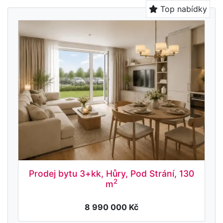
Top nabídky
Prodej bytu 3+kk, Hůry, Pod Strání, 130
2
m
8 990 000 Kč