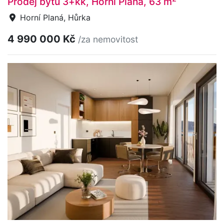
Prodej bytu 3+kk, Horní Planá, 63 m
Horní Planá, Hůrka
4 990 000 Kč
/za nemovitost