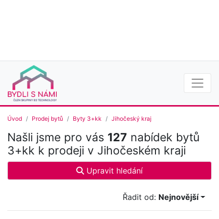
Úvod
Prodej bytů
Byty 3+kk
Jihočeský kraj
Našli jsme pro vás
127
nabídek bytů
3+kk k prodeji v Jihočeském kraji
Upravit hledání
Řadit od:
Nejnovější