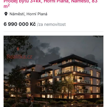
Prodej bytu 3+kk, Horní Planá, Náměstí, 83
2
m
Náměstí, Horní Planá
6 990 000 Kč
/za nemovitost