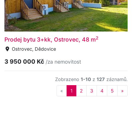
2
Prodej bytu 3+kk, Ostrovec, 48 m
Ostrovec, Dědovice
3 950 000 Kč
/za nemovitost
Zobrazeno
1-10
z
127
záznamů.
Previous
Nex
«
1
2
3
4
5
»