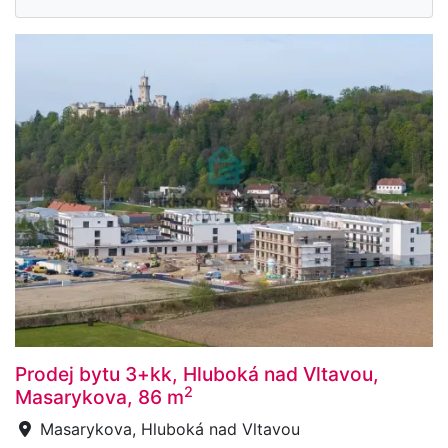
Prodej bytu 3+kk, Hluboká nad Vltavou,
2
Masarykova, 86 m
Masarykova, Hluboká nad Vltavou