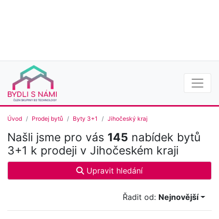
Úvod
Prodej bytů
Byty 3+1
Jihočeský kraj
Našli jsme pro vás
145
nabídek bytů
3+1 k prodeji v Jihočeském kraji
Upravit hledání
Řadit od:
Nejnovější