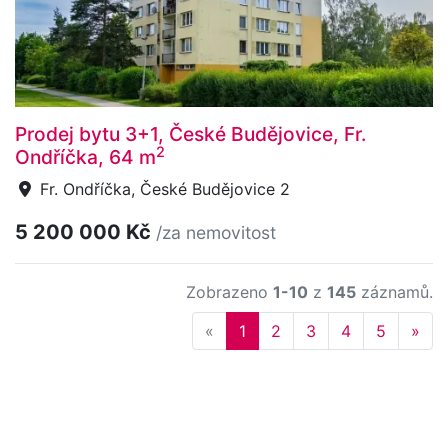
Prodej bytu 3+1, České Budějovice, Fr.
2
Ondříčka, 64 m
Fr. Ondříčka, České Budějovice 2
5 200 000 Kč
/za nemovitost
Zobrazeno
1-10
z
145
záznamů.
Previous
Nex
«
1
2
3
4
5
»