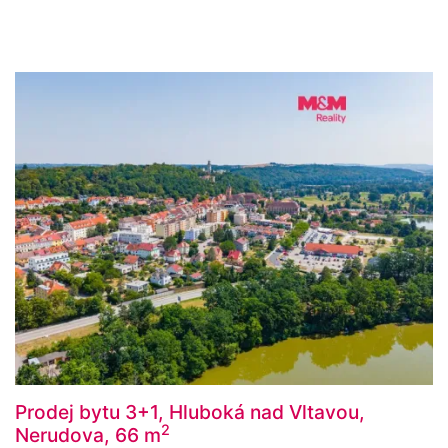
Prodej bytu 3+1, Hluboká nad Vltavou,
2
Nerudova, 66 m