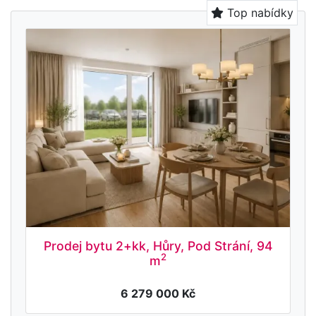
Top nabídky
Prodej bytu 2+kk, Hůry, Pod Strání, 94
2
m
6 279 000 Kč