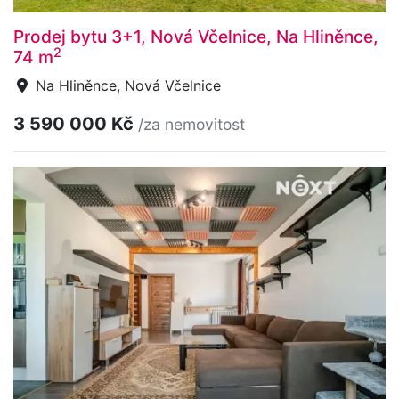
Prodej bytu 3+1, Nová Včelnice, Na Hliněnce,
2
74 m
Na Hliněnce, Nová Včelnice
3 590 000 Kč
/za nemovitost