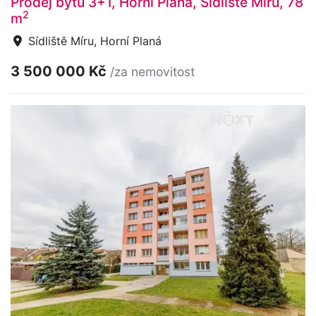
Prodej bytu 3+1, Horní Planá, Sídliště Míru, 78
2
m
Sídliště Míru, Horní Planá
3 500 000 Kč
/za nemovitost