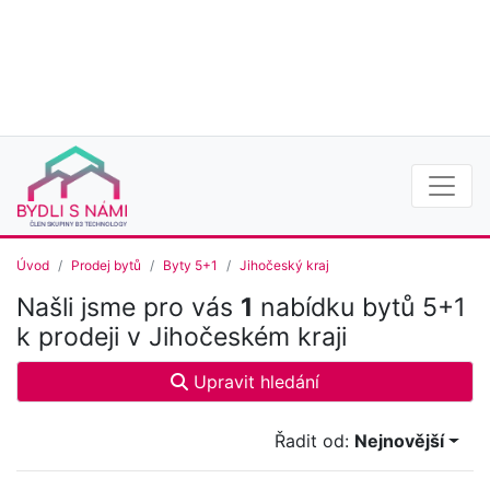
Úvod
Prodej bytů
Byty 5+1
Jihočeský kraj
Našli jsme pro vás
1
nabídku bytů 5+1
k prodeji v Jihočeském kraji
Upravit hledání
Řadit od:
Nejnovější