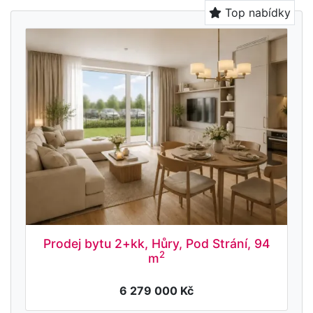
Top nabídky
Prodej bytu 2+kk, Hůry, Pod Strání, 94
2
m
6 279 000 Kč