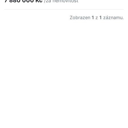
7 880 000 Kč
/za nemovitost
Zobrazen
1
z
1
záznamu.