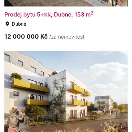
2
Prodej bytu 5+kk, Dubné, 153 m
Dubné
12 000 000 Kč
/za nemovitost