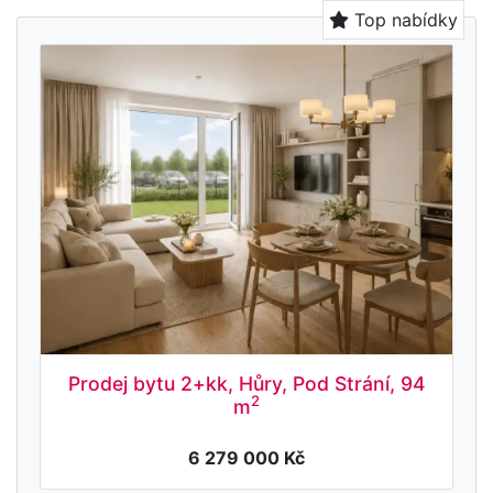
Top nabídky
Prodej bytu 2+kk, Hůry, Pod Strání, 94
2
m
6 279 000 Kč