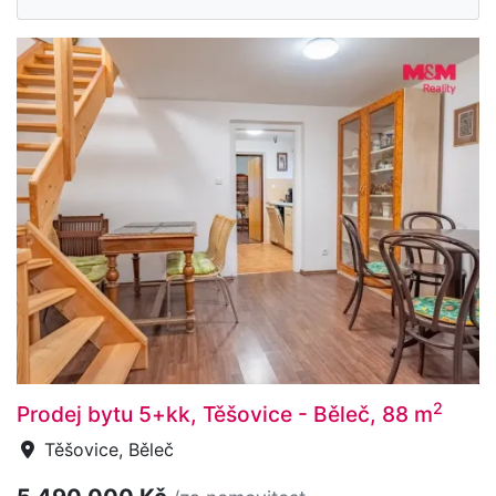
2
Prodej bytu 5+kk, Těšovice - Běleč, 88 m
Těšovice, Běleč