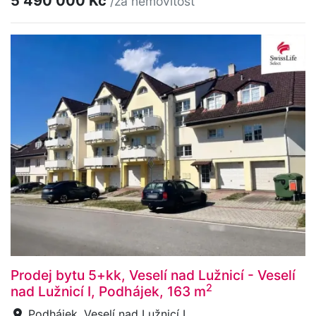
5 490 000 Kč
/za nemovitost
Prodej bytu 5+kk, Veselí nad Lužnicí - Veselí
2
nad Lužnicí I, Podhájek, 163 m
Podhájek, Veselí nad Lužnicí I