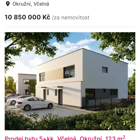
Okružní, Včelná
10 850 000 Kč
/za nemovitost
2
Prodej bytu 5+kk, Včelná, Okružní, 123 m