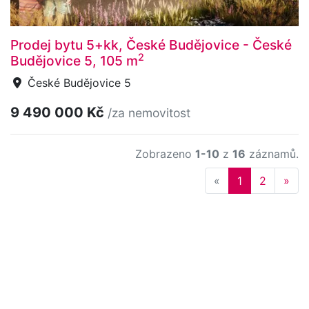
Prodej bytu 5+kk, České Budějovice - České
2
Budějovice 5, 105 m
České Budějovice 5
9 490 000 Kč
/za nemovitost
Zobrazeno
1-10
z
16
záznamů.
Previous
Nex
«
1
2
»