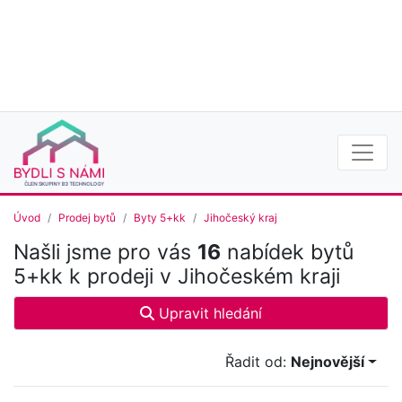
Úvod
Prodej bytů
Byty 5+kk
Jihočeský kraj
Našli jsme pro vás
16
nabídek bytů
5+kk k prodeji v Jihočeském kraji
Upravit hledání
Řadit od:
Nejnovější