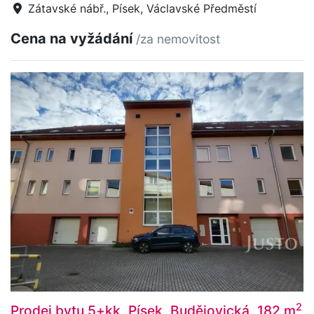
Zátavské nábř., Písek, Václavské Předměstí
Cena na vyžádání
/za nemovitost
2
Prodej bytu 5+kk, Písek, Budějovická, 182 m