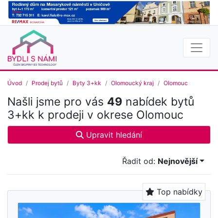
Úvod
Prodej bytů
Byty 3+kk
Olomoucký kraj
Olomouc
Našli jsme pro vás
49
nabídek bytů
3+kk k prodeji v okrese Olomouc
Upravit hledání
Řadit od:
Nejnovější
Top nabídky