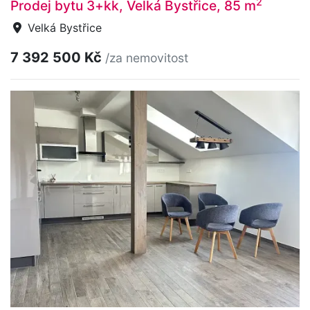
2
Prodej bytu 3+kk, Velká Bystřice, 85 m
Velká Bystřice
7 392 500 Kč
/za nemovitost