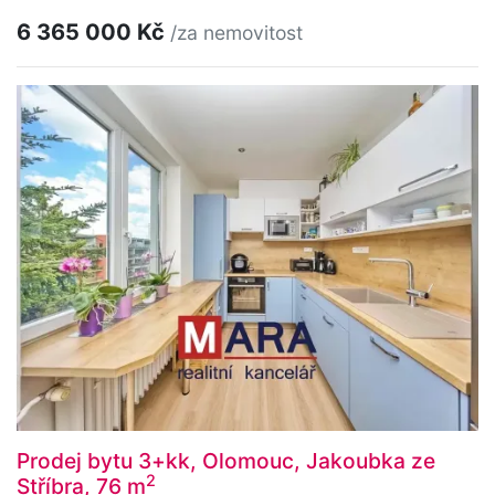
6 365 000 Kč
/za nemovitost
Prodej bytu 3+kk, Olomouc, Jakoubka ze
2
Stříbra, 76 m