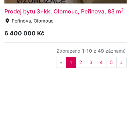
2
Prodej bytu 3+kk, Olomouc, Peřinova, 83 m
Peřinova, Olomouc
6 400 000 Kč
Zobrazeno
1-10
z
49
záznamů.
Previous
Nex
«
1
2
3
4
5
»