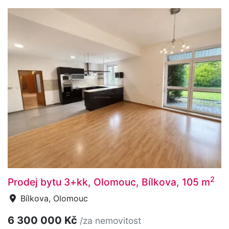
2
Prodej bytu 3+kk, Olomouc, Bílkova, 105 m
Bílkova, Olomouc
6 300 000 Kč
/za nemovitost