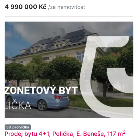
4 990 000 Kč
/za nemovitost
3D prohlídka
2
Prodej bytu 4+1, Polička, E. Beneše, 117 m