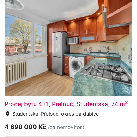
2
Prodej bytu 4+1, Přelouč, Studentská, 74 m
Studentská, Přelouč, okres pardubice
4 690 000 Kč
/za nemovitost