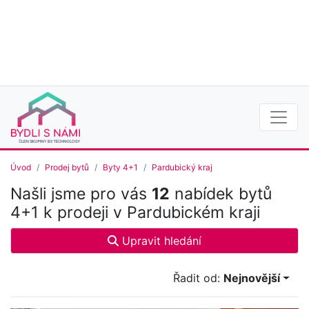
Úvod
Prodej bytů
Byty 4+1
Pardubický kraj
Našli jsme pro vás
12
nabídek bytů
4+1 k prodeji v Pardubickém kraji
Upravit hledání
Řadit od:
Nejnovější