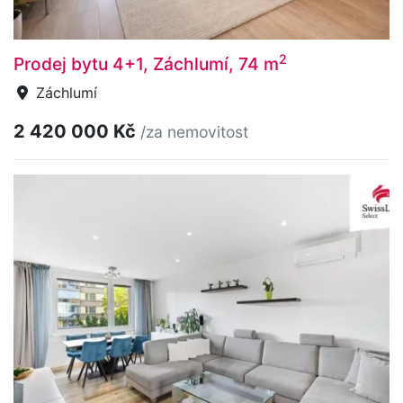
2
Prodej bytu 4+1, Záchlumí, 74 m
Záchlumí
2 420 000 Kč
/za nemovitost