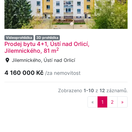
Videoprohlídka
3D prohlídka
Prodej bytu 4+1, Ústí nad Orlicí,
2
Jilemnického, 81 m
Jilemnického, Ústí nad Orlicí
4 160 000 Kč
/za nemovitost
Zobrazeno
1-10
z
12
záznamů.
Previous
Nex
«
1
2
»