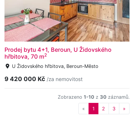
Prodej bytu 4+1, Beroun, U Židovského
2
hřbitova, 70 m
U Židovského hřbitova, Beroun-Město
9 420 000 Kč
/za nemovitost
Zobrazeno
1-10
z
30
záznamů.
Previous
Nex
«
1
2
3
»