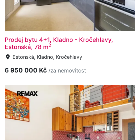
Prodej bytu 4+1, Kladno - Kročehlavy,
2
Estonská, 78 m
Estonská, Kladno, Kročehlavy
6 950 000 Kč
/za nemovitost