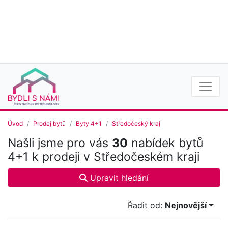
Úvod
Prodej bytů
Byty 4+1
Středočeský kraj
Našli jsme pro vás
30
nabídek bytů
4+1 k prodeji v Středočeském kraji
Upravit hledání
Řadit od:
Nejnovější