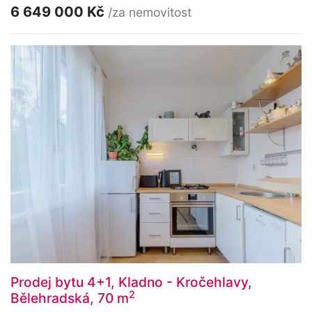
6 649 000 Kč
/za nemovitost
Prodej bytu 4+1, Kladno - Kročehlavy,
2
Bělehradská, 70 m