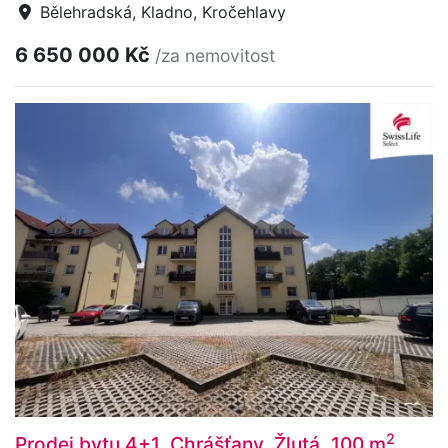
Bělehradská, Kladno, Kročehlavy
6 650 000 Kč
/za nemovitost
2
Prodej bytu 4+1, Chrášťany, Žlutá, 100 m