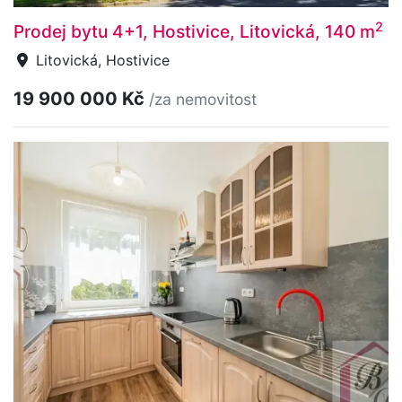
2
Prodej bytu 4+1, Hostivice, Litovická, 140 m
Litovická, Hostivice
19 900 000 Kč
/za nemovitost