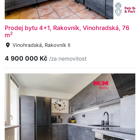
Prodej bytu 4+1, Rakovník, Vinohradská, 76
2
m
Vinohradská, Rakovník II
4 900 000 Kč
/za nemovitost