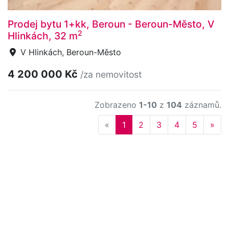
Prodej bytu 1+kk, Beroun - Beroun-Město, V
2
Hlinkách, 32 m
V Hlinkách, Beroun-Město
4 200 000 Kč
/za nemovitost
Zobrazeno
1-10
z
104
záznamů.
Previous
Nex
«
1
2
3
4
5
»