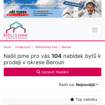
Úvod
Prodej bytů
Středočeský kraj
Beroun
Našli jsme pro vás
104
nabídek bytů k
prodeji v okrese Beroun
Upravit hledání
Řadit od:
Nejnovější
Top nabídky