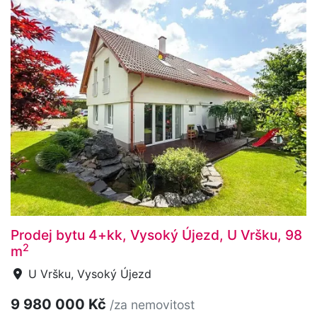
Prodej bytu 4+kk, Vysoký Újezd, U Vršku, 98
2
m
U Vršku, Vysoký Újezd
9 980 000 Kč
/za nemovitost