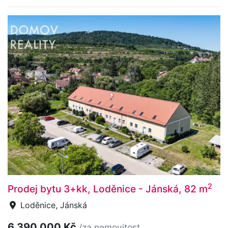
2
Prodej bytu 3+kk, Loděnice - Jánská, 82 m
Loděnice, Jánská
6 390 000 Kč
/za nemovitost