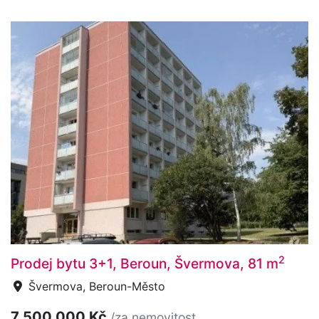
2
Prodej bytu 3+1, Beroun, Švermova, 81 m
Švermova, Beroun-Město
7 500 000 Kč
/za nemovitost