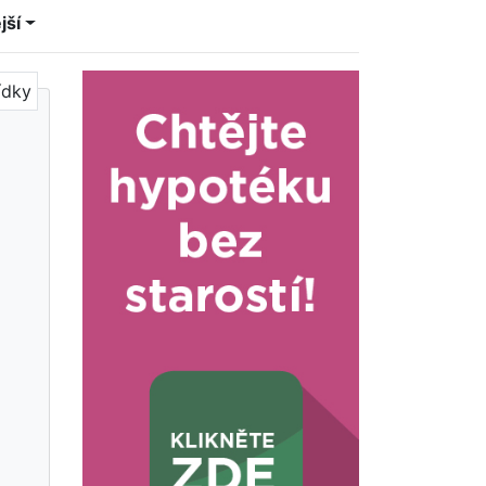
jší
ídky