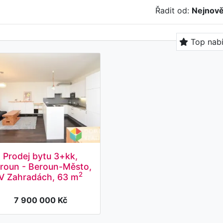
Řadit od:
Nejnově
Top nab
Prodej bytu 3+kk,
roun - Beroun-Město,
2
V Zahradách, 63 m
7 900 000 Kč