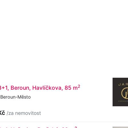
2
3+1, Beroun, Havlíčkova, 85 m
 Beroun-Město
Kč
/za nemovitost