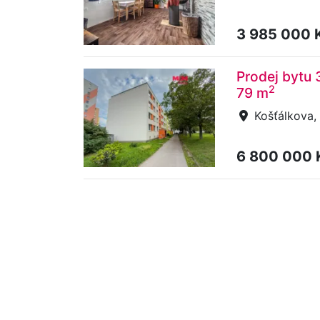
3 985 000 
Prodej bytu 
2
79 m
Košťálkova,
6 800 000