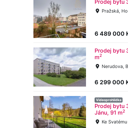
Prodej bytu 
Pražská, Ho
6 489 000 
Prodej bytu 
2
m
Nerudova, 
6 299 000 
Videoprohlídka
Prodej bytu 
2
Jánu, 91 m
Ke Svatému 