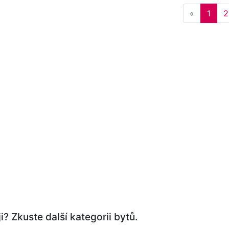
Previous
«
1
2
i? Zkuste další kategorii bytů.