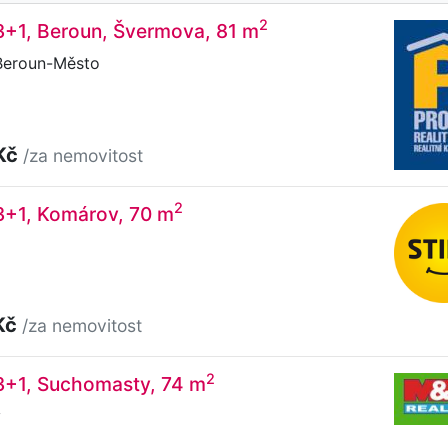
2
3+1, Beroun, Švermova, 81 m
Beroun-Město
Kč
/za nemovitost
2
3+1, Komárov, 70 m
Kč
/za nemovitost
2
 3+1, Suchomasty, 74 m
y