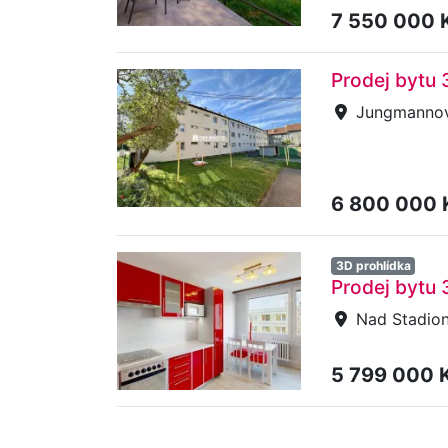
7 550 000 
Prodej bytu
Jungmannov
6 800 000
3D prohlídka
Prodej bytu 
Nad Stadion
5 799 000 