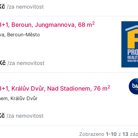
Kč
/za nemovitost
2
 3+1, Beroun, Jungmannova, 68 m
a, Beroun-Město
 Kč
/za nemovitost
2
3+1, Králův Dvůr, Nad Stadionem, 76 m
em, Králův Dvůr
Kč
/za nemovitost
Zobrazeno
1-10
z
13
záz