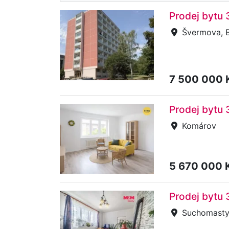
Prodej bytu 
Švermova, 
7 500 000 
Prodej bytu 
Komárov
5 670 000 
Prodej bytu
Suchomast