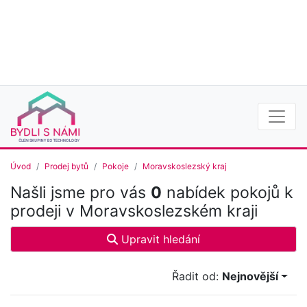
Úvod
Prodej bytů
Pokoje
Moravskoslezský kraj
Našli jsme pro vás
0
nabídek pokojů k
prodeji v Moravskoslezském kraji
Upravit hledání
Řadit od:
Nejnovější