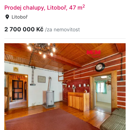
2
Prodej chalupy, Litoboř, 47 m
Litoboř
2 700 000 Kč
/za nemovitost