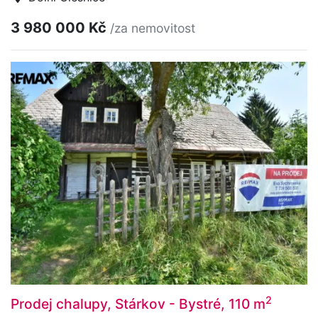
3 980 000 Kč
/za nemovitost
2
Prodej chalupy, Stárkov - Bystré, 110 m