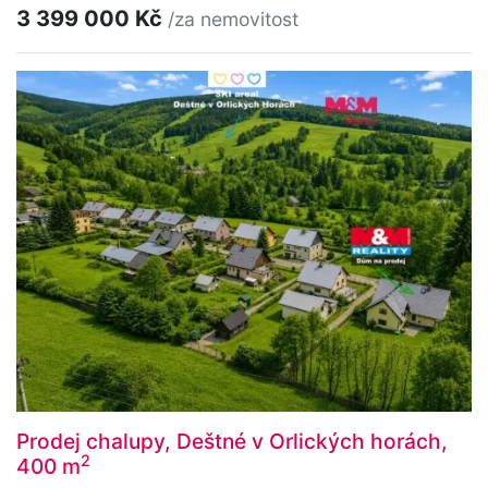
3 399 000 Kč
/za nemovitost
Prodej chalupy, Deštné v Orlických horách,
2
400 m