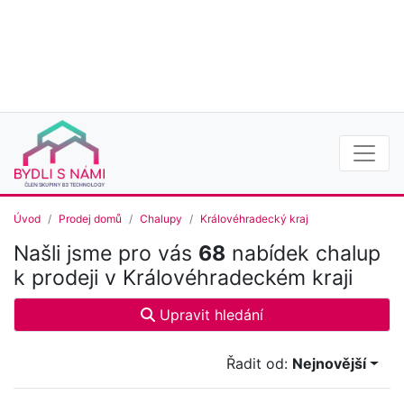
Úvod
Prodej domů
Chalupy
Královéhradecký kraj
Našli jsme pro vás
68
nabídek chalup
k prodeji v Královéhradeckém kraji
Upravit hledání
Řadit od:
Nejnovější