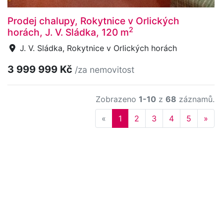
Prodej chalupy, Rokytnice v Orlických
2
horách, J. V. Sládka, 120 m
J. V. Sládka, Rokytnice v Orlických horách
3 999 999 Kč
/za nemovitost
Zobrazeno
1-10
z
68
záznamů.
Previous
Nex
«
1
2
3
4
5
»