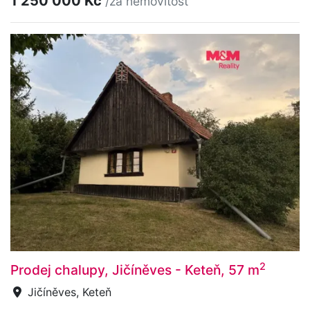
1 250 000 Kč
/za nemovitost
2
Prodej chalupy, Jičíněves - Keteň, 57 m
Jičíněves, Keteň