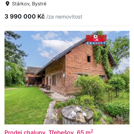
Stárkov, Bystré
3 990 000 Kč
/za nemovitost
2
Prodej chalupy, Třebešov, 65 m