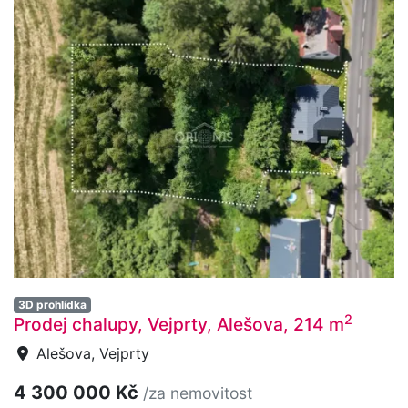
3D prohlídka
2
Prodej chalupy, Vejprty, Alešova, 214 m
Alešova, Vejprty
4 300 000 Kč
/za nemovitost