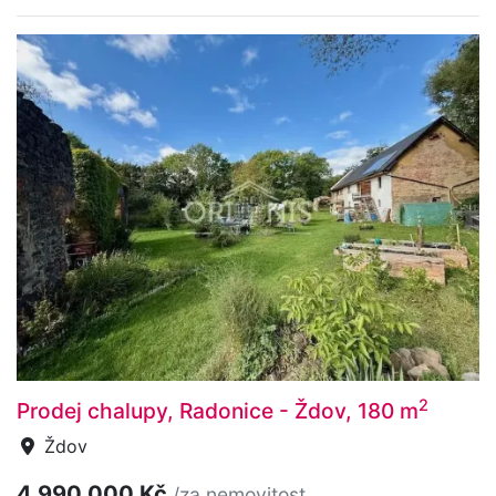
2
Prodej chalupy, Radonice - Ždov, 180 m
Ždov
4 990 000 Kč
/za nemovitost