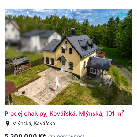
2
Prodej chalupy, Kovářská, Mlýnská, 101 m
Mlýnská, Kovářská
5 300 000 Kč
/za nemovitost