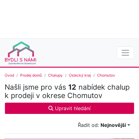
Úvod
Prodej domů
Chalupy
Ústecký kraj
Chomutov
Našli jsme pro vás
12
nabídek chalup
k prodeji v okrese Chomutov
Upravit hledání
Řadit od:
Nejnovější