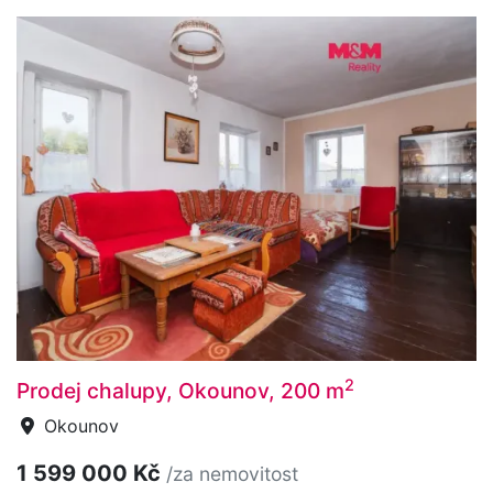
2
Prodej chalupy, Okounov, 200 m
Okounov
1 599 000 Kč
/za nemovitost