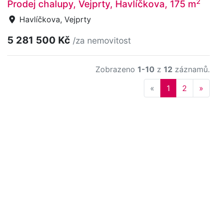
2
Prodej chalupy, Vejprty, Havlíčkova, 175 m
Havlíčkova, Vejprty
5 281 500 Kč
/za nemovitost
Zobrazeno
1-10
z
12
záznamů.
Previous
Nex
«
1
2
»