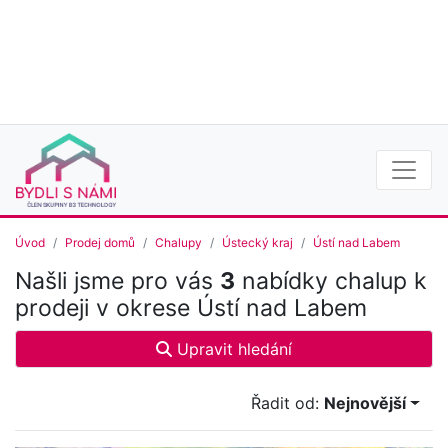
Úvod
Prodej domů
Chalupy
Ústecký kraj
Ústí nad Labem
Našli jsme pro vás
3
nabídky chalup k
prodeji v okrese Ústí nad Labem
Upravit hledání
Řadit od:
Nejnovější