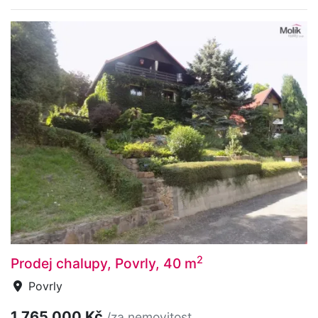
2
Prodej chalupy, Povrly, 40 m
Povrly
1 765 000 Kč
/za nemovitost