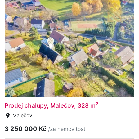
2
Prodej chalupy, Malečov, 328 m
Malečov
3 250 000 Kč
/za nemovitost