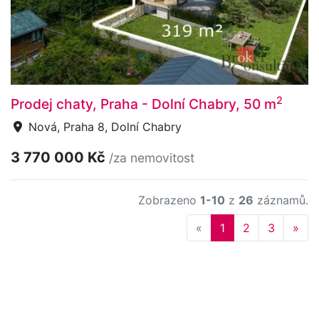
2
Prodej chaty, Praha - Dolní Chabry, 50 m
Nová, Praha 8, Dolní Chabry
3 770 000 Kč
/za nemovitost
Zobrazeno
1-10
z
26
záznamů.
Previous
Nex
«
1
2
3
»