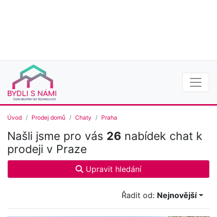
Úvod
Prodej domů
Chaty
Praha
Našli jsme pro vás
26
nabídek chat k
prodeji v Praze
Upravit hledání
Řadit od:
Nejnovější