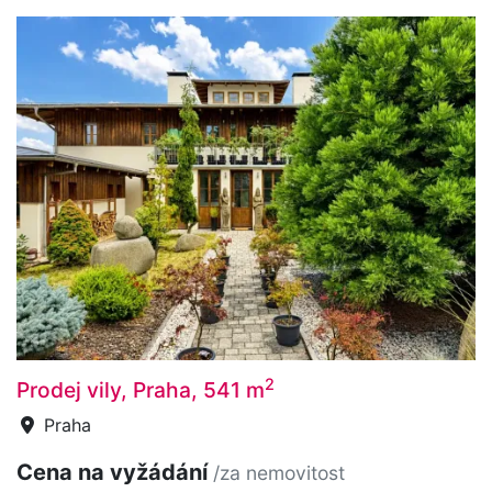
2
Prodej vily, Praha, 541 m
Praha
Cena na vyžádání
/za nemovitost