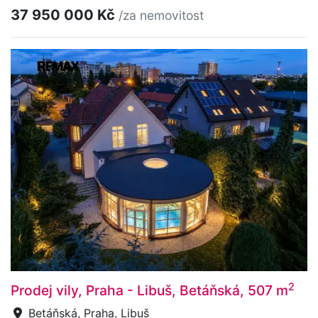
37 950 000 Kč
/za nemovitost
2
Prodej vily, Praha - Libuš, Betáňská, 507 m
Betáňská, Praha, Libuš