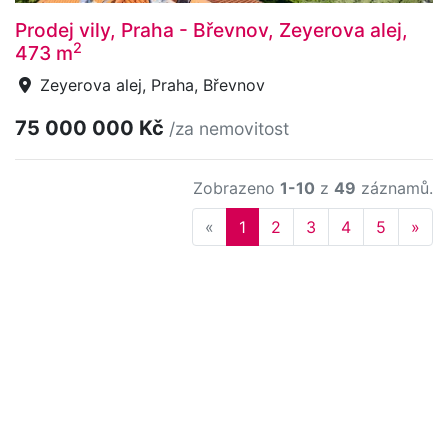
Prodej vily, Praha - Břevnov, Zeyerova alej,
2
473 m
Zeyerova alej, Praha, Břevnov
75 000 000 Kč
/za nemovitost
Zobrazeno
1-10
z
49
záznamů.
Previous
Nex
«
1
2
3
4
5
»