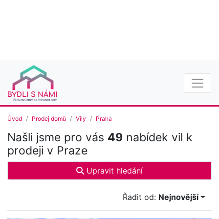
Úvod
Prodej domů
Vily
Praha
Našli jsme pro vás
49
nabídek vil k
prodeji v Praze
Upravit hledání
Řadit od:
Nejnovější