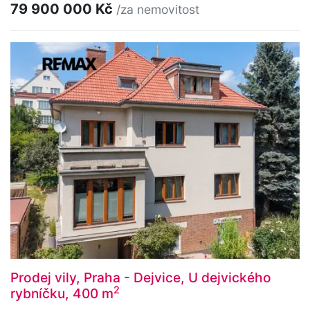
79 900 000 Kč
/za nemovitost
Prodej vily, Praha - Dejvice, U dejvického
2
rybníčku, 400 m