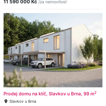
11 590 000 Kč
/za nemovitost
2
Prodej domu na klíč, Slavkov u Brna, 99 m
Slavkov u Brna