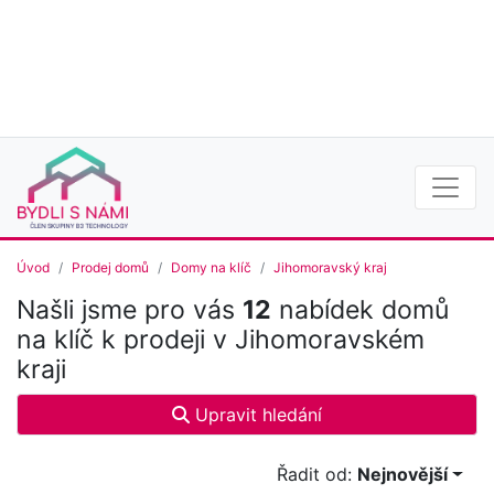
Úvod
Prodej domů
Domy na klíč
Jihomoravský kraj
Našli jsme pro vás
12
nabídek domů
na klíč k prodeji v Jihomoravském
kraji
Upravit hledání
Řadit od:
Nejnovější