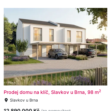
2
Prodej domu na klíč, Slavkov u Brna, 98 m
Slavkov u Brna
12 890 000 Kč
/za nemovitost