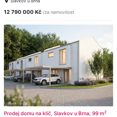
Slavkov u Brna
12 790 000 Kč
/za nemovitost
2
Prodej domu na klíč, Slavkov u Brna, 99 m