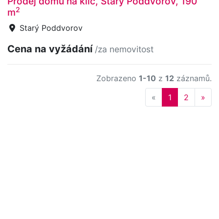
Prodej domu na klíč, Starý Poddvorov, 190
2
m
Starý Poddvorov
Cena na vyžádání
/za nemovitost
Zobrazeno
1-10
z
12
záznamů.
Previous
Nex
«
1
2
»