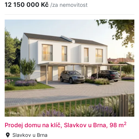
12 150 000 Kč
/za nemovitost
2
Prodej domu na klíč, Slavkov u Brna, 98 m
Slavkov u Brna