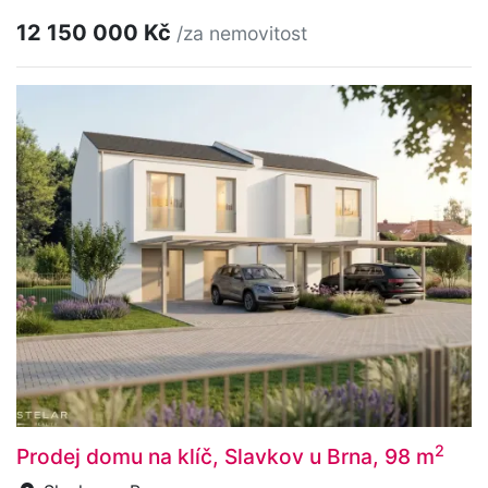
12 150 000 Kč
/za nemovitost
2
Prodej domu na klíč, Slavkov u Brna, 98 m