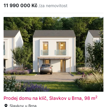
11 990 000 Kč
/za nemovitost
2
Prodej domu na klíč, Slavkov u Brna, 98 m
Slavkov u Brna