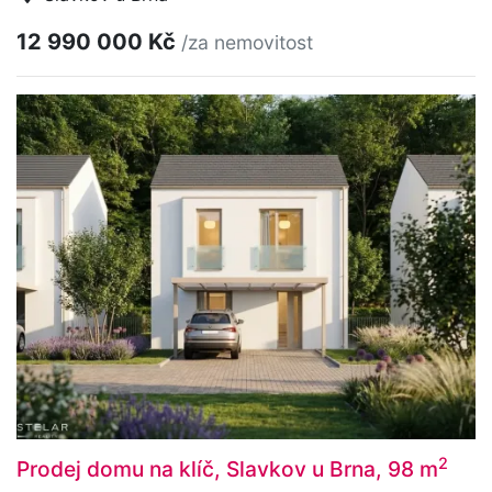
12 990 000 Kč
/za nemovitost
2
Prodej domu na klíč, Slavkov u Brna, 98 m