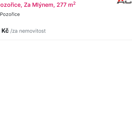
2
 Pozořice, Za Mlýnem, 277 m
Pozořice
 Kč
/za nemovitost