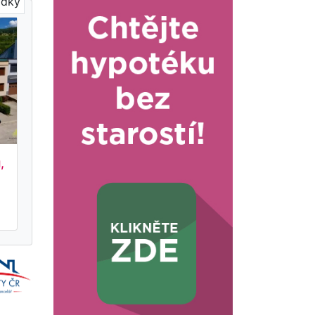
ídky
,