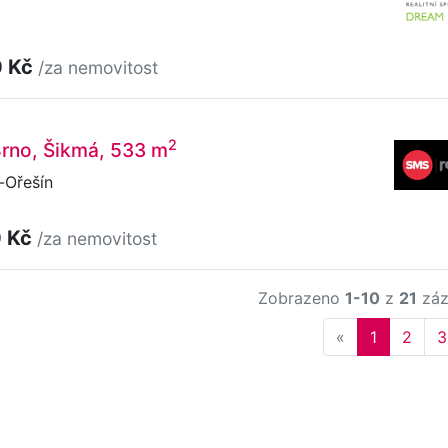
0 Kč
/za nemovitost
2
 Brno, Šikmá, 533 m
-Ořešín
0 Kč
/za nemovitost
Zobrazeno
1-10
z
21
záz
Previous
«
1
2
3