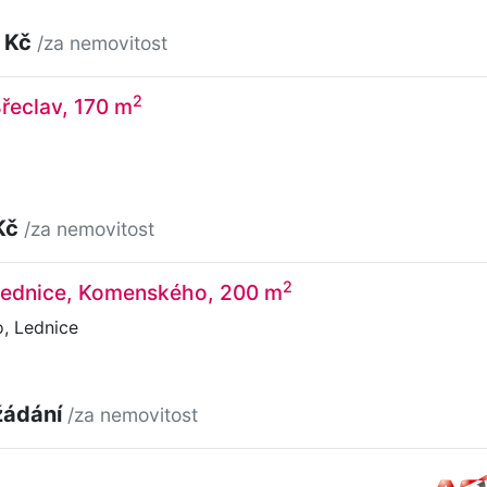
 Kč
/za nemovitost
2
Břeclav, 170 m
Kč
/za nemovitost
2
 Lednice, Komenského, 200 m
, Lednice
žádání
/za nemovitost