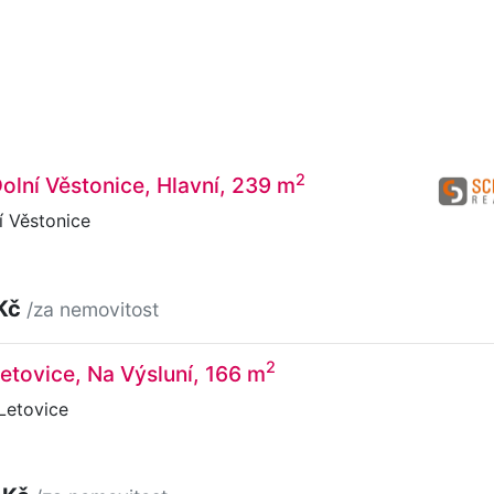
2
Dolní Věstonice, Hlavní, 239 m
í Věstonice
 Kč
/za nemovitost
2
Letovice, Na Výsluní, 166 m
Letovice