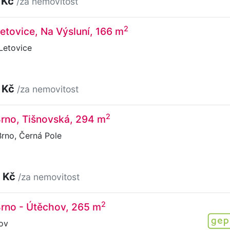
 Kč
/za nemovitost
2
Letovice, Na Výsluní, 166 m
Letovice
 Kč
/za nemovitost
2
 Brno, Tišnovská, 294 m
rno, Černá Pole
 Kč
/za nemovitost
2
 Brno - Útěchov, 265 m
ov