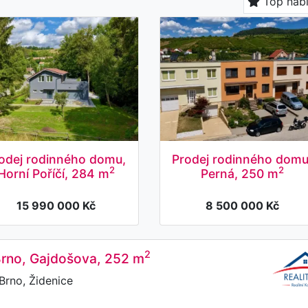
Top nab
odej rodinného domu,
Prodej rodinného domu
2
2
Horní Poříčí, 284 m
Perná, 250 m
15 990 000 Kč
8 500 000 Kč
2
 Brno, Gajdošova, 252 m
Brno, Židenice