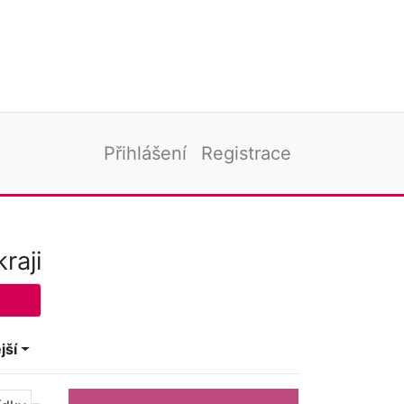
Přihlášení
Registrace
raji
jší