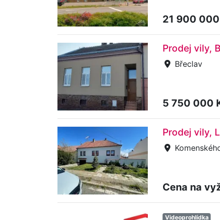
21 900 000
Prodej vily, 
Břeclav
5 750 000 
Prodej vily,
Komenského
Cena na vy
Videoprohlídka