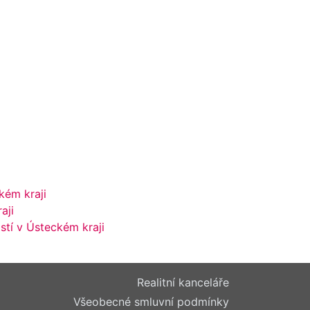
kém kraji
aji
tí v Ústeckém kraji
Realitní kanceláře
Všeobecné smluvní podmínky