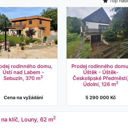
Top nab
odej rodinného domu,
Prodej rodinného domu
Ústí nad Labem -
Úštěk - Úštěk-
2
Sebuzín, 370 m
Českolipské Předměstí
2
Údolní, 126 m
Cena na vyžádání
5 290 000 Kč
2
na klíč, Louny, 62 m