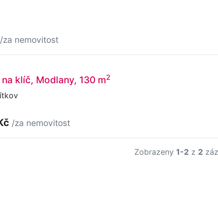
/za nemovitost
2
na klíč, Modlany, 130 m
ítkov
 Kč
/za nemovitost
Zobrazeny
1-2
z
2
záz