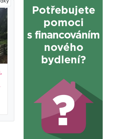
ídky
,
,