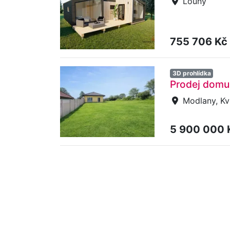
Louny
755 706 Kč
3D prohlídka
Prodej domu 
Modlany, Kv
5 900 000