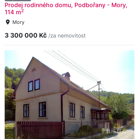
Prodej rodinného domu, Podbořany - Mory,
2
114 m
Mory
3 300 000 Kč
/za nemovitost