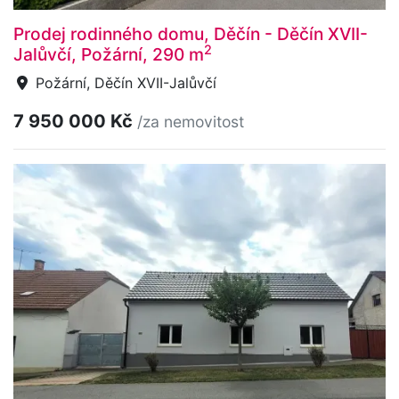
Prodej rodinného domu, Děčín - Děčín XVII-
2
Jalůvčí, Požární, 290 m
Požární, Děčín XVII-Jalůvčí
7 950 000 Kč
/za nemovitost