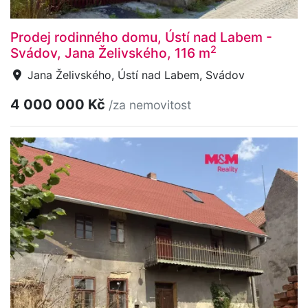
Prodej rodinného domu, Ústí nad Labem -
2
Svádov, Jana Želivského, 116 m
Jana Želivského, Ústí nad Labem, Svádov
4 000 000 Kč
/za nemovitost