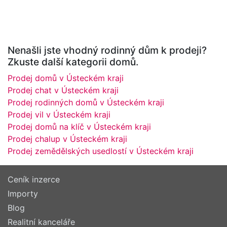
Nenašli jste vhodný rodinný dům k prodeji?
Zkuste další kategorii domů.
Prodej domů v Ústeckém kraji
Prodej chat v Ústeckém kraji
Prodej rodinných domů v Ústeckém kraji
Prodej vil v Ústeckém kraji
Prodej domů na klíč v Ústeckém kraji
Prodej chalup v Ústeckém kraji
Prodej zemědělských usedlostí v Ústeckém kraji
Ceník inzerce
Importy
Blog
Realitní kanceláře