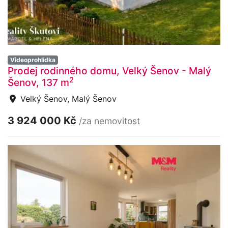
Videoprohlídka
Prodej rodinného domu, Velký Šenov - Malý
2
Šenov, 137 m
Velký Šenov, Malý Šenov
3 924 000 Kč
/za nemovitost