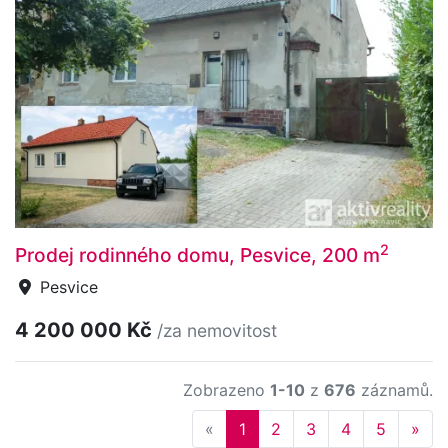
2
Prodej rodinného domu, Pesvice, 200 m
Pesvice
4 200 000 Kč
/za nemovitost
Zobrazeno
1-10
z
676
záznamů.
Previous
Nex
«
1
2
3
4
5
»