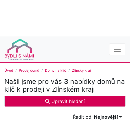
Úvod
Prodej domů
Domy na klíč
Zlínský kraj
Našli jsme pro vás
3
nabídky domů na
klíč k prodeji v Zlínském kraji
Upravit hledání
Řadit od:
Nejnovější