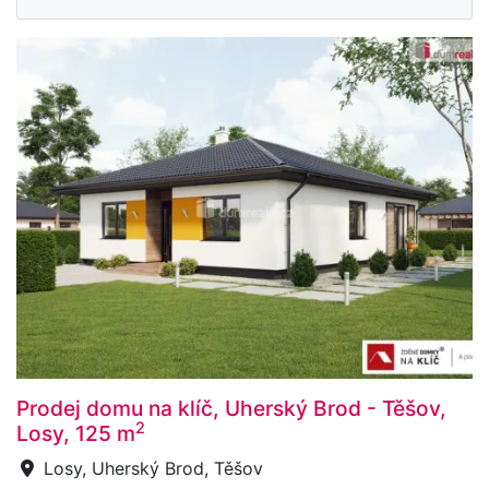
Prodej domu na klíč, Uherský Brod - Těšov,
2
Losy, 125 m
Losy, Uherský Brod, Těšov