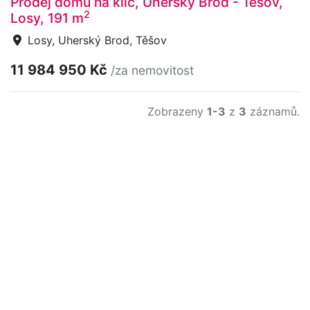
Prodej domu na klíč, Uherský Brod - Těšov,
2
Losy, 191 m
Losy, Uherský Brod, Těšov
11 984 950 Kč
/za nemovitost
Zobrazeny
1-3
z
3
záznamů.