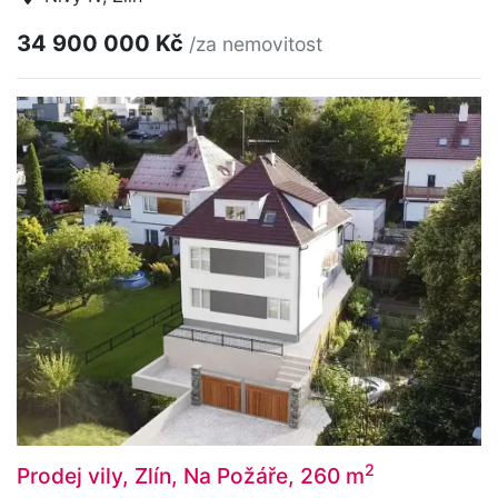
34 900 000 Kč
/za nemovitost
2
Prodej vily, Zlín, Na Požáře, 260 m