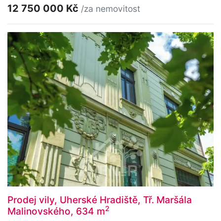
12 750 000 Kč
/za nemovitost
Prodej vily, Uherské Hradiště, Tř. Maršála
2
Malinovského, 634 m