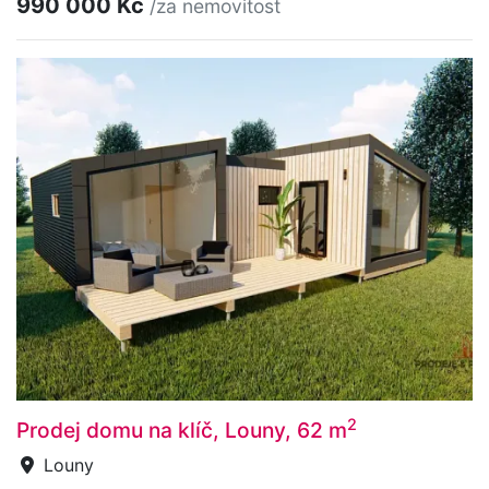
990 000 Kč
/za nemovitost
2
Prodej domu na klíč, Louny, 62 m
Louny