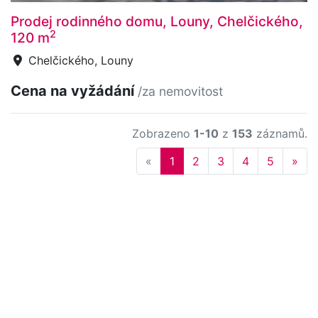
Prodej rodinného domu, Louny, Chelčického,
2
120 m
Chelčického, Louny
Cena na vyžádání
/za nemovitost
Zobrazeno
1-10
z
153
záznamů.
Previous
Nex
«
1
2
3
4
5
»