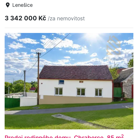
Lenešice
3 342 000 Kč
/za nemovitost
2
Prodej rodinného domu, Chraberce, 85 m