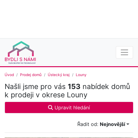
Úvod
Prodej domů
Ústecký kraj
Louny
Našli jsme pro vás
153
nabídek domů
k prodeji v okrese Louny
Upravit hledání
Řadit od:
Nejnovější