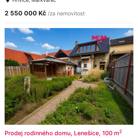
Hřivice, Markvarec
2 550 000 Kč
/za nemovitost
2
Prodej rodinného domu, Lenešice, 100 m