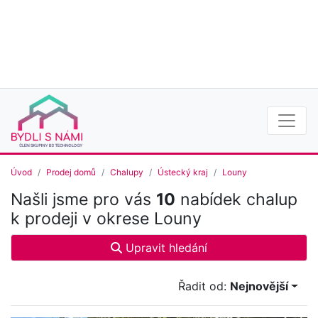
Úvod
Prodej domů
Chalupy
Ústecký kraj
Louny
Našli jsme pro vás
10
nabídek chalup
k prodeji v okrese Louny
Upravit hledání
Řadit od:
Nejnovější