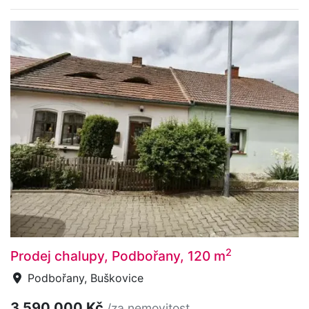
2
Prodej chalupy, Podbořany, 120 m
Podbořany, Buškovice
3 590 000 Kč
/za nemovitost