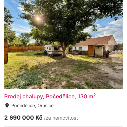
2
Prodej chalupy, Počedělice, 130 m
Počedělice, Orasice
2 690 000 Kč
/za nemovitost