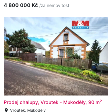
4 800 000 Kč
/za nemovitost
2
Prodej chalupy, Vroutek - Mukoděly, 90 m
Vroutek, Mukoděly