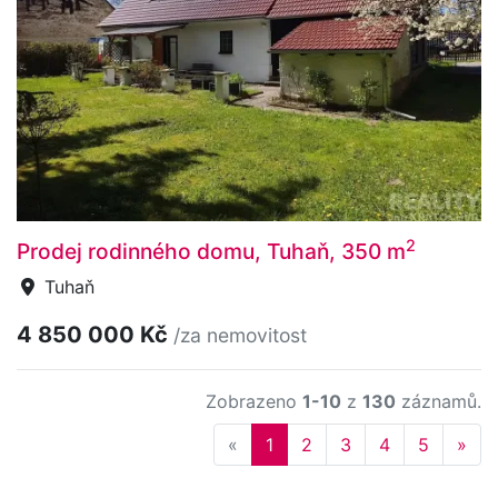
2
Prodej rodinného domu, Tuhaň, 350 m
Tuhaň
4 850 000 Kč
/za nemovitost
Zobrazeno
1-10
z
130
záznamů.
Previous
Nex
«
1
2
3
4
5
»