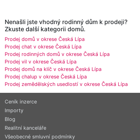
Nenašli jste vhodný rodinný dům k prodeji?
Zkuste další kategorii domů.
Prodej domů v okrese Česká Lípa
Prodej chat v okrese Česká Lípa
Prodej rodinných domů v okrese Česká Lípa
Prodej vil v okrese Česká Lípa
Prodej domů na klíč v okrese Česká Lípa
Prodej chalup v okrese Česká Lípa
Prodej zemědělských usedlostí v okrese Česká Lípa
Ceník inzerce
Importy
Blog
Realitní kanceláře
Všeobecné smluvní podmínky