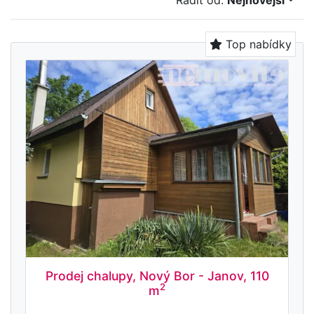
Řadit od:
Nejnovější
Top nabídky
Prodej chalupy, Nový Bor - Janov, 110
2
m