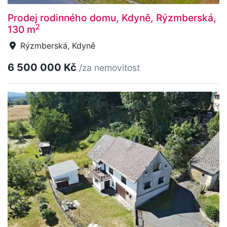
Prodej rodinného domu, Kdyně, Rýzmberská,
2
130 m
Rýzmberská, Kdyně
6 500 000 Kč
/za nemovitost