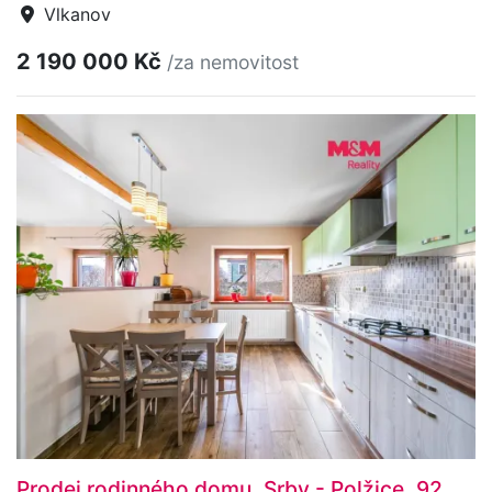
Vlkanov
2 190 000 Kč
/za nemovitost
Prodej rodinného domu, Srby - Polžice, 92