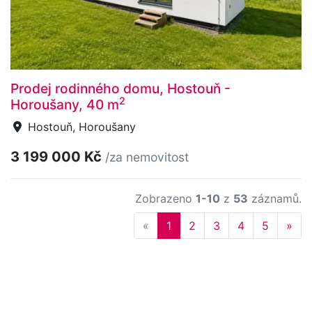
Prodej rodinného domu, Hostouň -
2
Horoušany, 40 m
Hostouň, Horoušany
3 199 000 Kč
/za nemovitost
Zobrazeno
1-10
z
53
záznamů.
Previous
Nex
«
1
2
3
4
5
»