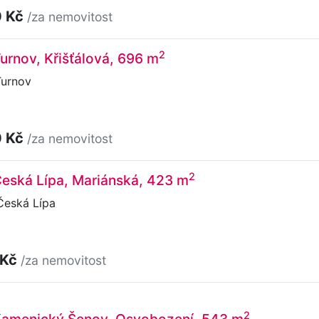
0 Kč
/za nemovitost
2
Turnov, Křišťálová, 696 m
Turnov
0 Kč
/za nemovitost
2
 Česká Lípa, Mariánská, 423 m
Česká Lípa
 Kč
/za nemovitost
2