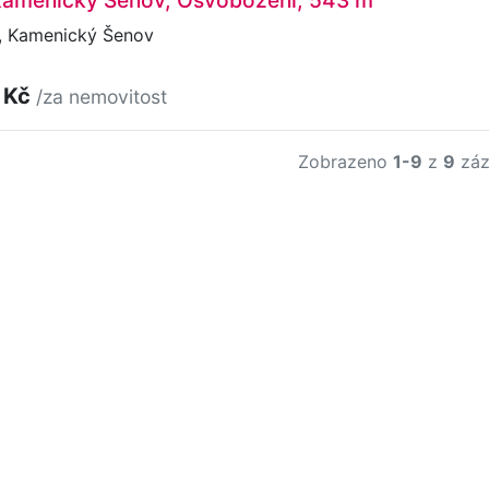
 Kamenický Šenov, Osvobození, 543 m
 Kamenický Šenov
 Kč
/za nemovitost
Zobrazeno
1-9
z
9
záz