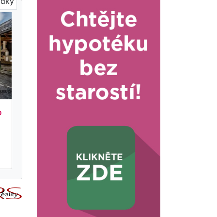
ídky
o