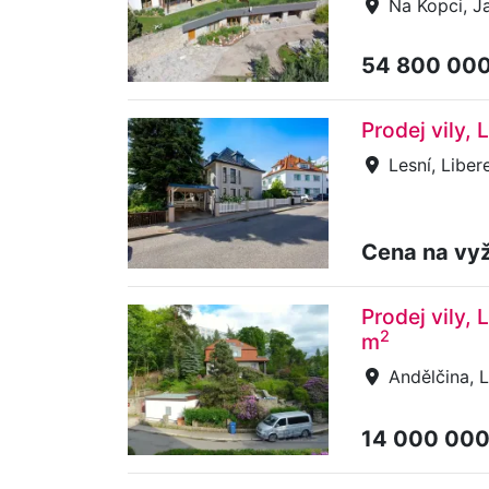
Na Kopci, J
54 800 00
Prodej vily, 
Lesní, Liber
Cena na vy
Prodej vily, 
2
m
Andělčina, L
14 000 00