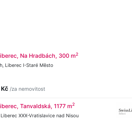
2
 Liberec, Na Hradbách, 300 m
, Liberec I-Staré Město
 Kč
/za nemovitost
2
 Liberec, Tanvaldská, 1177 m
Liberec XXX-Vratislavice nad Nisou