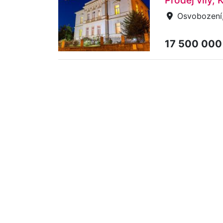
Prodej vily,
Osvobození,
17 500 000