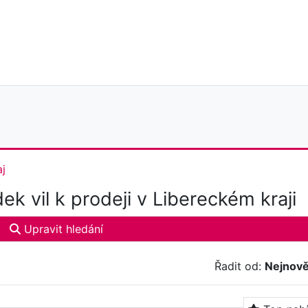
aj
ek vil k prodeji v Libereckém kraji
Upravit hledání
Řadit od:
Nejnově