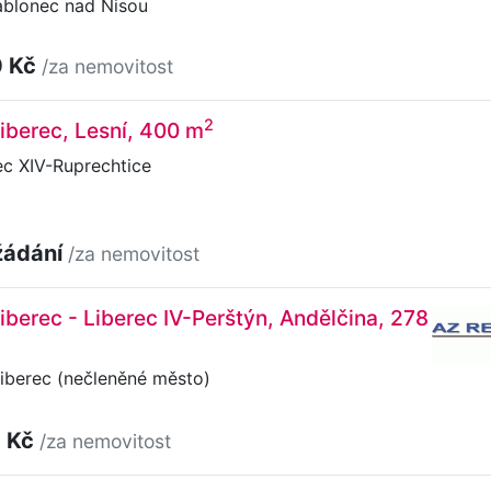
ablonec nad Nisou
0 Kč
/za nemovitost
2
Liberec, Lesní, 400 m
ec XIV-Ruprechtice
žádání
/za nemovitost
Liberec - Liberec IV-Perštýn, Andělčina, 278
iberec (nečleněné město)
0 Kč
/za nemovitost