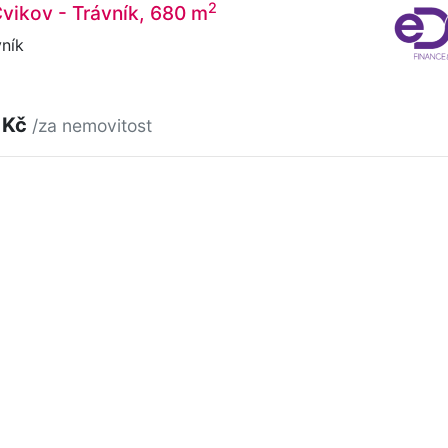
2
 Cvikov - Trávník, 680 m
ník
 Kč
/za nemovitost