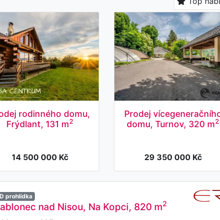
Top nab
odej rodinného domu,
Prodej vícegeneračníh
2
2
Frýdlant, 131 m
domu, Turnov, 320 m
14 500 000 Kč
29 350 000 Kč
D prohlídka
2
 Jablonec nad Nisou, Na Kopci, 820 m