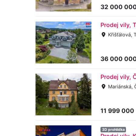
32 000 00
Prodej vily, 
Křišťálová, 
36 000 00
Prodej vily,
Mariánská, 
11 999 000
3D prohlídka