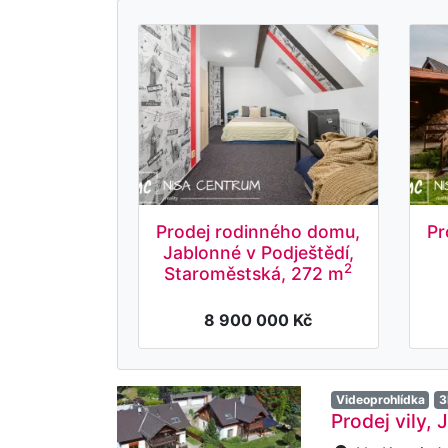
Prodej rodinného domu,
Pr
Jablonné v Podještědí,
2
Staroměstská, 272 m
8 900 000 Kč
Videoprohlídka
3
Prodej vily,