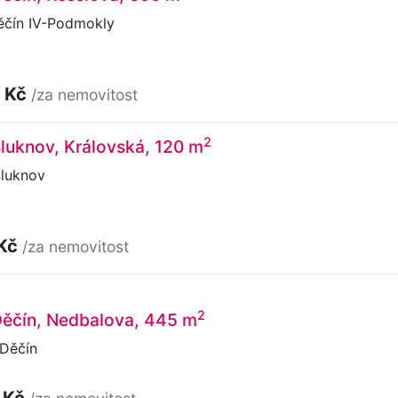
ěčín IV-Podmokly
 Kč
/za nemovitost
2
 Šluknov, Královská, 120 m
Šluknov
 Kč
/za nemovitost
2
 Děčín, Nedbalova, 445 m
Děčín
 Kč