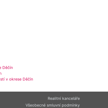
e Děčín
n
stí v okrese Děčín
Realitní kanceláře
Všeobecné smluvní podmínky