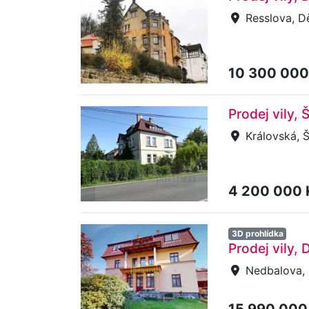
Resslova, D
10 300 000
Prodej vily,
Královská, 
4 200 000
3D prohlídka
Prodej vily,
Nedbalova, 
15 990 000