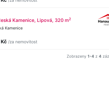
/za nemovitost
2
 Česká Kamenice, Lipová, 320 m
ká Kamenice
 Kč
/za nemovitost
Zobrazeny
1-4
z
4
záz