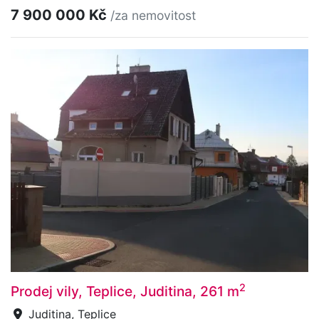
7 900 000 Kč
/za nemovitost
2
Prodej vily, Teplice, Juditina, 261 m
Juditina, Teplice