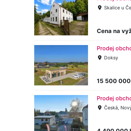
Skalice u Če
Cena na vy
Prodej obch
Doksy
15 500 000
Prodej obch
Česká, Nový
4 490 000