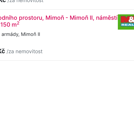
/za nemovitost
dního prostoru, Mimoň - Mimoň II, náměstí
2
 150 m
 armády, Mimoň II
Kč
/za nemovitost