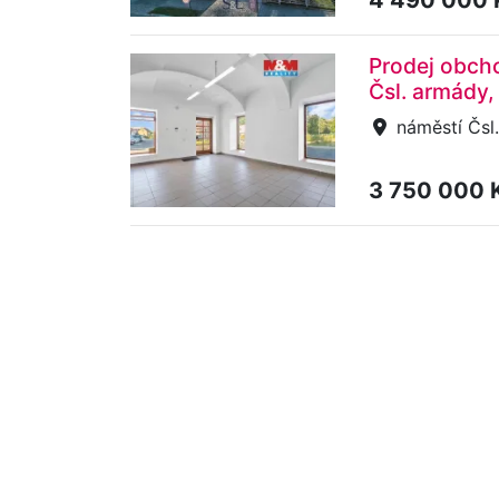
Prodej obcho
Čsl. armády,
náměstí Čsl.
3 750 000 