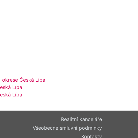
v okrese Česká Lípa
eská Lípa
Česká Lípa
Realitní kanceláře
Všeobecné smluvní podmínky
Kontakty