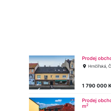
Prodej obcho
Hrnčířská, Č
1 790 000 
Prodej obcho
2
m