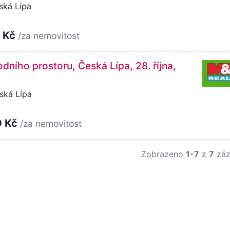
ská Lípa
 Kč
/za nemovitost
dního prostoru, Česká Lípa, 28. října,
eská Lípa
0 Kč
/za nemovitost
Zobrazeno
1-7
z
7
záz