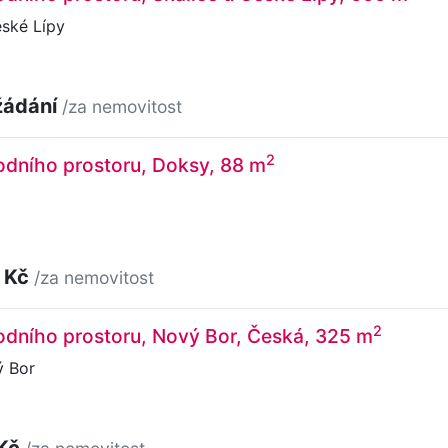
ské Lípy
žádání
/za nemovitost
2
odního prostoru, Doksy, 88 m
 Kč
/za nemovitost
2
odního prostoru, Nový Bor, Česká, 325 m
 Bor
 Kč