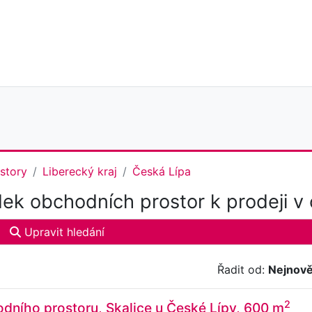
story
Liberecký kraj
Česká Lípa
ek obchodních prostor k prodeji v
Upravit hledání
Řadit od:
Nejnově
2
dního prostoru, Skalice u České Lípy, 600 m