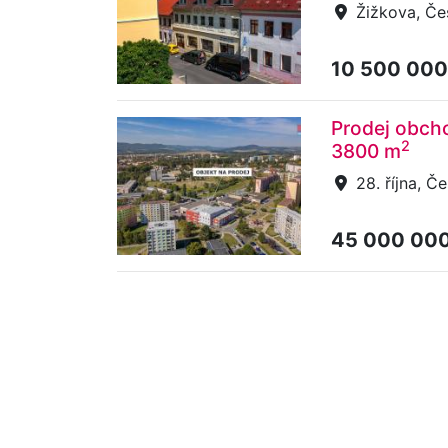
Žižkova, Če
10 500 000
Prodej obcho
2
3800 m
28. října, Č
45 000 00