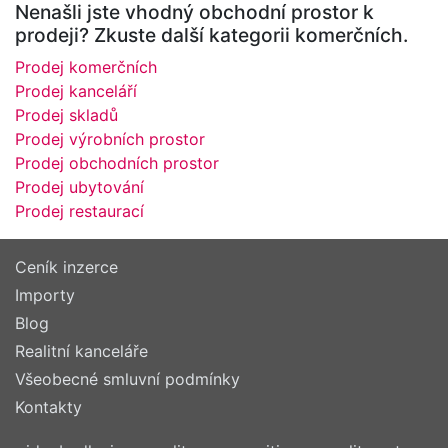
Nenašli jste vhodný obchodní prostor k
prodeji? Zkuste další kategorii komerčních.
Prodej komerčních
Prodej kanceláří
Prodej skladů
Prodej výrobních prostor
Prodej obchodních prostor
Prodej ubytování
Prodej restaurací
Ceník inzerce
Importy
Blog
Realitní kanceláře
Všeobecné smluvní podmínky
Kontakty