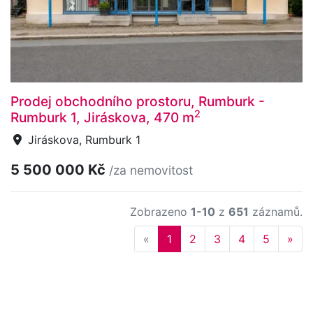
Prodej obchodního prostoru, Rumburk -
2
Rumburk 1, Jiráskova, 470 m
Jiráskova, Rumburk 1
5 500 000 Kč
/za nemovitost
Zobrazeno
1-10
z
651
záznamů.
Previous
Nex
«
1
2
3
4
5
»