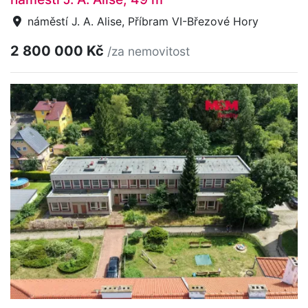
náměstí J. A. Alise, Příbram VI-Březové Hory
2 800 000 Kč
/za nemovitost