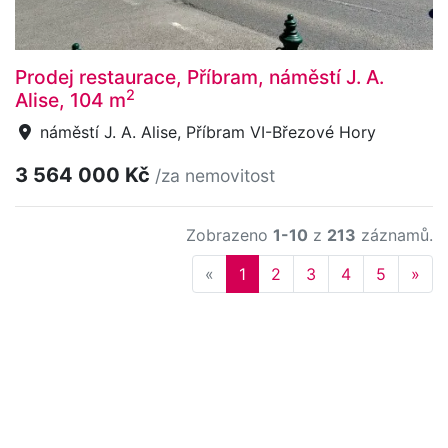
Prodej restaurace, Příbram, náměstí J. A.
2
Alise, 104 m
náměstí J. A. Alise, Příbram VI-Březové Hory
3 564 000 Kč
/za nemovitost
Zobrazeno
1-10
z
213
záznamů.
Previous
Nex
«
1
2
3
4
5
»