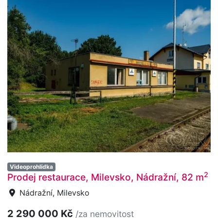
Videoprohlídka
2
Prodej restaurace, Milevsko, Nádražní, 82 m
Nádražní, Milevsko
2 290 000 Kč
/za nemovitost