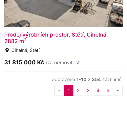
Prodej výrobních prostor, Štětí, Cihelná,
2
2882 m
Cihelná, Štětí
31 815 000 Kč
/za nemovitost
Zobrazeno
1-10
z
354
záznamů.
Previous
Nex
«
1
2
3
4
5
»