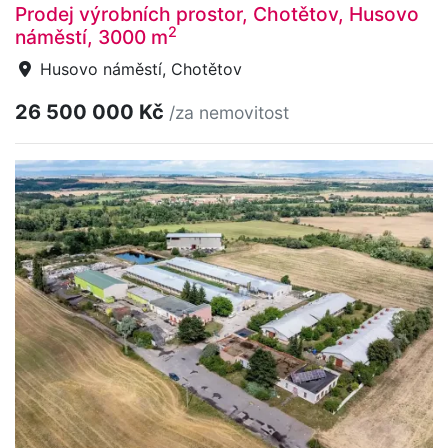
Prodej výrobních prostor, Chotětov, Husovo
2
náměstí, 3000 m
Husovo náměstí, Chotětov
26 500 000 Kč
/za nemovitost