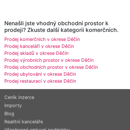
Nenašli jste vhodný obchodní prostor k
prodeji? Zkuste další kategorii komerčních.
Prodej komerčních v okrese Děčín
Prodej kanceláří v okrese Děčín
Prodej skladů v okrese Děčín
Prodej výrobních prostor v okrese Děčín
Prodej obchodních prostor v okrese Děčín
Prodej ubytování v okrese Děčín
Prodej restaurací v okrese Děčín
Ceník inzerce
Importy
Blog
Realitní kanceláře
Všeobecné smluvní podmínky