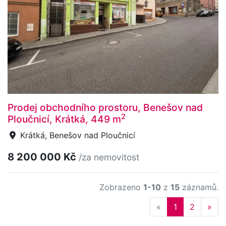
Prodej obchodního prostoru, Benešov nad
2
Ploučnicí, Krátká, 449 m
Krátká, Benešov nad Ploučnicí
8 200 000 Kč
/za nemovitost
Zobrazeno
1-10
z
15
záznamů.
Previous
Nex
«
1
2
»