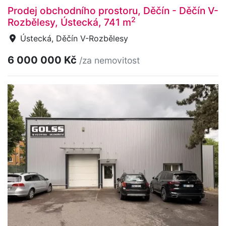
Prodej obchodního prostoru, Děčín - Děčín V-
2
Rozbělesy, Ústecká, 741 m
Ústecká, Děčín V-Rozbělesy
6 000 000 Kč
/za nemovitost