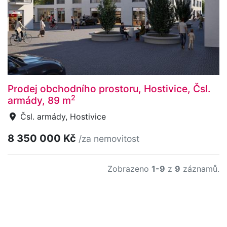
Prodej obchodního prostoru, Hostivice, Čsl.
2
armády, 89 m
Čsl. armády, Hostivice
8 350 000 Kč
/za nemovitost
Zobrazeno
1-9
z
9
záznamů.