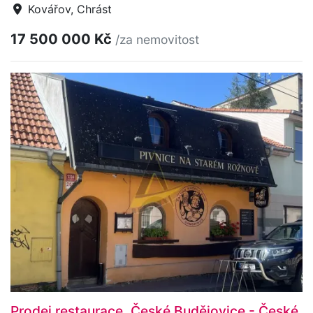
Kovářov, Chrást
17 500 000 Kč
/za nemovitost
Prodej restaurace, České Budějovice - České