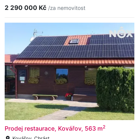
2 290 000 Kč
/za nemovitost
2
Prodej restaurace, Kovářov, 563 m
Kovářov, Chrást