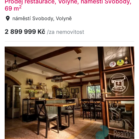
Prodej restaurace, Volyně, náměstí Svobody,
2
69 m
náměstí Svobody, Volyně
2 899 999 Kč
/za nemovitost