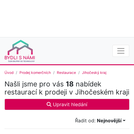
Úvod
Prodej komerčních
Restaurace
Jihočeský kraj
Našli jsme pro vás
18
nabídek
restaurací k prodeji v Jihočeském kraji
Upravit hledání
Řadit od:
Nejnovější