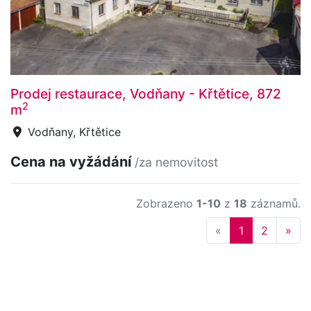
Prodej restaurace, Vodňany - Křtětice, 872
2
m
Vodňany, Křtětice
Cena na vyžádání
/za nemovitost
Zobrazeno
1-10
z
18
záznamů.
Previous
Nex
«
1
2
»