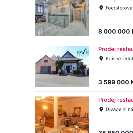
Foersterova,
8 000 000
Prodej resta
Krásné Údol
3 599 000 
Prodej resta
Divadelní ná
38 850 00