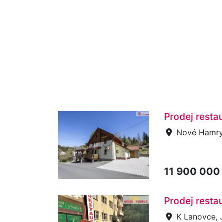
Prodej rest
Nové Hamr
11 900 000
Prodej rest
K Lanovce,