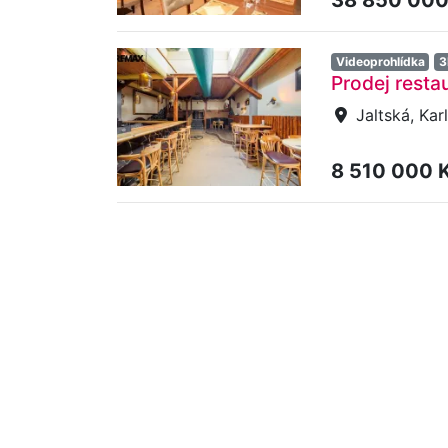
Videoprohlídka
3
Prodej resta
Jaltská, Kar
8 510 000 