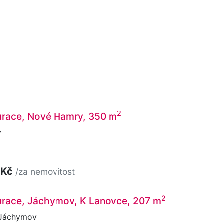
2
aurace, Nové Hamry, 350 m
y
 Kč
/za nemovitost
2
aurace, Jáchymov, K Lanovce, 207 m
 Jáchymov