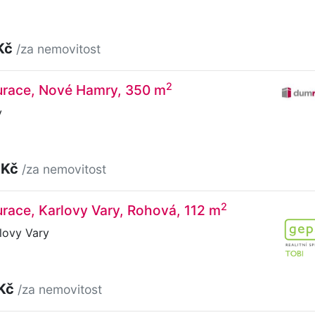
Kč
/za nemovitost
2
aurace, Nové Hamry, 350 m
y
 Kč
/za nemovitost
2
urace, Karlovy Vary, Rohová, 112 m
lovy Vary
 Kč
/za nemovitost