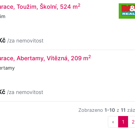
2
urace, Toužim, Školní, 524 m
žim
 Kč
/za nemovitost
2
urace, Abertamy, Vítězná, 209 m
ertamy
Kč
/za nemovitost
Zobrazeno
1-10
z
11
záz
Previous
«
1
2