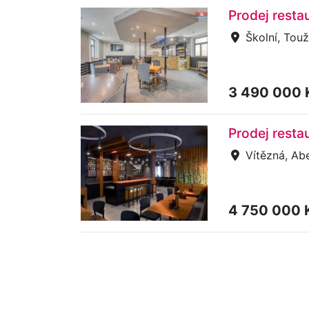
Prodej resta
Školní, Tou
3 490 000
Prodej resta
Vítězná, Ab
4 750 000 