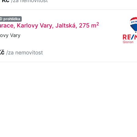
/za nemovitost
D prohlídka
2
urace, Karlovy Vary, Jaltská, 275 m
lovy Vary
Kč
/za nemovitost