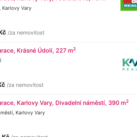
 Karlovy Vary
 Kč
/za nemovitost
2
urace, Krásné Údolí, 227 m
í
Kč
/za nemovitost
2
urace, Karlovy Vary, Divadelní náměstí, 390 m
městí, Karlovy Vary
0 Kč