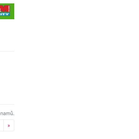
namů.
Next
»