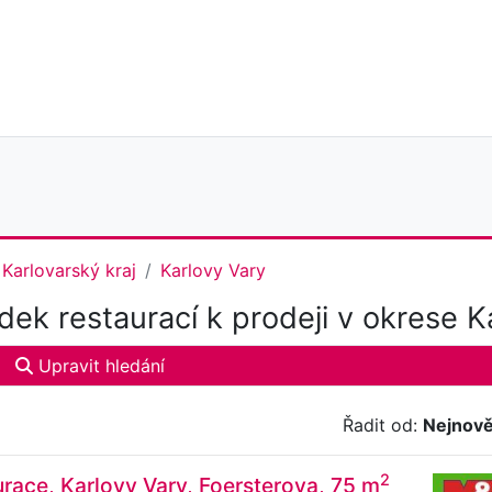
Karlovarský kraj
Karlovy Vary
ek restaurací k prodeji v okrese K
Upravit hledání
Řadit od:
Nejnově
2
urace, Karlovy Vary, Foersterova, 75 m