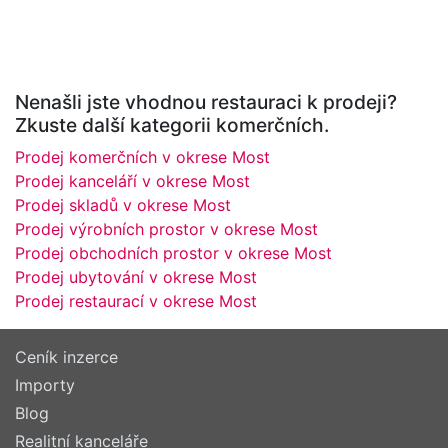
Nenašli jste vhodnou restauraci k prodeji?
Zkuste další kategorii komerčních.
Prodej komerčních v okrese Most
Prodej kanceláří v okrese Most
Prodej skladů v okrese Most
Prodej výrobních prostor v okrese Most
Prodej obchodních prostor v okrese Most
Prodej ubytování v okrese Most
Prodej restaurací v okrese Most
Ceník inzerce
Importy
Blog
Realitní kanceláře