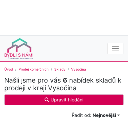
Úvod
Prodej komerčních
Sklady
Vysočina
Našli jsme pro vás
6
nabídek skladů k
prodeji v kraji Vysočina
Upravit hledání
Řadit od:
Nejnovější