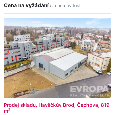
Cena na vyžádání
/za nemovitost
Prodej skladu, Havlíčkův Brod, Čechova, 819
2
m