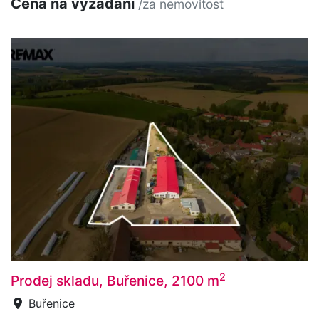
Cena na vyžádání
/za nemovitost
2
Prodej skladu, Buřenice, 2100 m
Buřenice